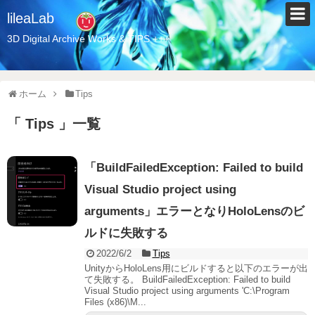
lileaLab
3D Digital Archive Works & TIPS +++
ホーム
Tips
「 Tips 」一覧
「BuildFailedException: Failed to build
Visual Studio project using
arguments」エラーとなりHoloLensのビ
ルドに失敗する
2022/6/2
Tips
UnityからHoloLens用にビルドすると以下のエラーが出
て失敗する。 BuildFailedException: Failed to build
Visual Studio project using arguments 'C:\Program
Files (x86)\M...