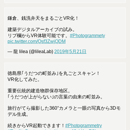
鎌倉、銭洗弁天をまるごとVR化！
建築デジタルアーカイブの試み。
リプ欄からVR体験可能です。
#Photogrammety
pic.twitter.com/Qsf3ZwjQDM
— 龍 lilea (@lileaLab)
2019年5月21日
徳島県｢うだつの町並み｣を丸ごとスキャン！
VR化してみた。
重要伝統的建造物群保存地区。
｢うだつが上がらない｣の言葉の由来の町並み。
旅行がてら撮影した360°カメラと一眼の写真から3Dモ
デル生成。
続きからVR起動できます！
#Photogrammetry