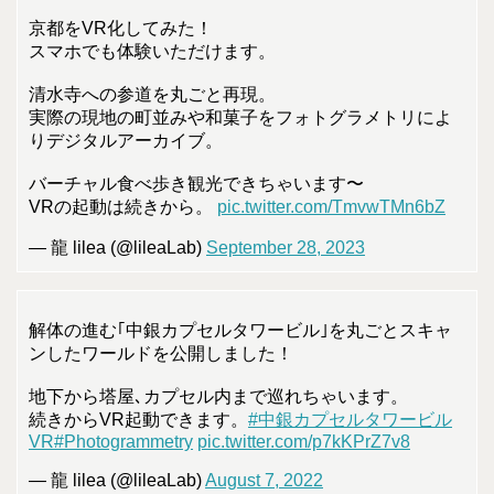
京都をVR化してみた！
スマホでも体験いただけます。
清水寺への参道を丸ごと再現。
実際の現地の町並みや和菓子をフォトグラメトリによ
りデジタルアーカイブ。
バーチャル食べ歩き観光できちゃいます〜
VRの起動は続きから。
pic.twitter.com/TmvwTMn6bZ
— 龍 lilea (@lileaLab)
September 28, 2023
解体の進む｢中銀カプセルタワービル｣を丸ごとスキャ
ンしたワールドを公開しました！
地下から塔屋､カプセル内まで巡れちゃいます。
続きからVR起動できます。
#中銀カプセルタワービル
VR
#Photogrammetry
pic.twitter.com/p7kKPrZ7v8
— 龍 lilea (@lileaLab)
August 7, 2022