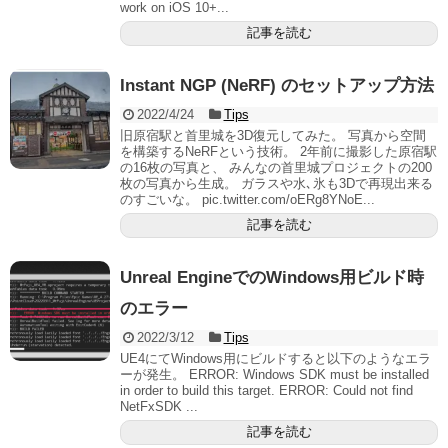
work on iOS 10+...
記事を読む
Instant NGP (NeRF) のセットアップ方法
2022/4/24
Tips
旧原宿駅と首里城を3D復元してみた。 写真から空間
を構築するNeRFという技術。 2年前に撮影した原宿駅
の16枚の写真と、 みんなの首里城プロジェクトの200
枚の写真から生成。 ガラスや水､氷も3Dで再現出来る
のすごいな。 pic.twitter.com/oERg8YNoE...
記事を読む
Unreal EngineでのWindows用ビルド時
のエラー
2022/3/12
Tips
UE4にてWindows用にビルドすると以下のようなエラ
ーが発生。 ERROR: Windows SDK must be installed
in order to build this target. ERROR: Could not find
NetFxSDK ...
記事を読む