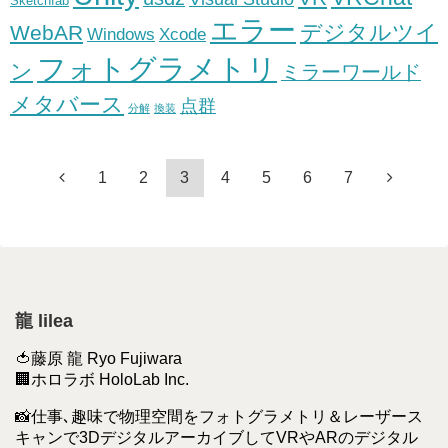
Sketchfab
エラー
デジタルツイ
WebAR
Windows
Xcode
フォトグラメトリ
ン
ミラーワールド
メタバース
点群
分解
換装
1
2
3
4
5
6
7
龍 lilea
🍅藤原 龍 Ryo Fujiwara
🏢ホロラボ HoloLab Inc.
📸仕事､趣味で物理空間をフォトグラメトリ＆レーザース
キャンで3DデジタルアーカイブしてVRやARのデジタル