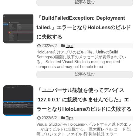
記事を読む
「BuildFailedException: Deployment
failed.」エラーとなりHoloLensのビルド
に失敗する
2022/6/2
Tips
HoloLens向けアプリのビルド時、UnityのBuild
Settingsの画面に以下のメッセージが表示されてい
る。 Selected Visual Studio is missing required
compnents and may not be able to bu...
記事を読む
「ユニバーサル認証を使ってデバイス
‘127.0.0.1’ に接続できませんでした」エ
ラーとなりHoloLensのビルドに失敗する
2022/6/2
Tips
Visual StudioからHoloLensへビルドすると以下のエラ
ーが出てビルドに失敗する。 重大度レベル コード 説
明 プロジェクト ファイル 行 抑制状態 エラー