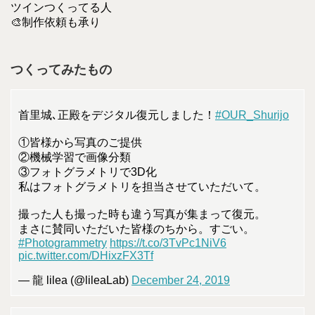
ツインつくってる人
🎨制作依頼も承り
つくってみたもの
首里城､正殿をデジタル復元しました！
#OUR_Shurijo
①皆様から写真のご提供
②機械学習で画像分類
③フォトグラメトリで3D化
私はフォトグラメトリを担当させていただいて。
撮った人も撮った時も違う写真が集まって復元。
まさに賛同いただいた皆様のちから。すごい。
#Photogrammetry
https://t.co/3TvPc1NiV6
pic.twitter.com/DHixzFX3Tf
— 龍 lilea (@lileaLab)
December 24, 2019