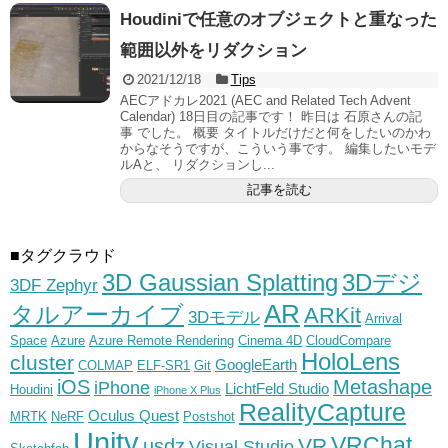
Houdiniで任意のオブジェクトと重なった
範囲以外をリダクション
2021/12/18
Tips
AECアドカレ2021 (AEC and Related Tech Advent
Calendar) 18日目の記事です！ 昨日は 石原さんの記
事 でした。 概要 タイトルだけだと何をしたいのかわ
からなそうですが、こういう事です。 編集したいモデ
ルAと、 リダクションし...
記事を読む
■タグクラウド
3D Gaussian Splatting
3Dデジ
3DF Zephyr
AR
タルアーカイブ
ARKit
3Dモデル
Arrival
Space
Azure
Azure Remote Rendering
Cinema 4D
CloudCompare
HoloLens
cluster
GoogleEarth
COLMAP
ELF-SR1
Git
iOS
Metashape
iPhone
LichtFeld Studio
Houdini
iPhone X Plus
RealityCapture
Oculus Quest
MRTK
NeRF
Postshot
Unity
VRChat
VR
usdz
Visual Studio