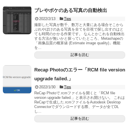
ブレやボケのある写真の自動検出
2022/2/13
Tips
撮影した写真が数千、数万と大量にある場合そこから
ぶれやぼけのある写真を全てを目視で探し出すのはと
ても時間のかかる作業です。 なんとかこれを自動検出
する方法が無いかと探っていたところ、Metashapeの
「画像品質の概算値 (Estimate image quality)」機能
を...
記事を読む
Recap Photoのエラー「RCM file version
upgrade failed.」
2022/1/30
Tips
ReCap Photoで.rcmファイルを開くと「RCM file
version upgrade failed.」と表示され開けない。 これは
ReCapで生成した.rcmファイルをAutodesk Desktop
Connectorでダウンロードする際、データが全てDL
し...
記事を読む