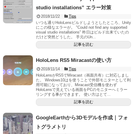
studio installations” エラー対策
2018/11/22
Tips
いつも通りHoloLensビルドしようとしたところ、Unity
にこの様なエラーが。 "Could not find any supported
visual studio installations" 昨日はビルド出来ていたの
だけど突然どうした。 手元のUn...
記事を読む
HoloLens RS5 Miracastの使い方
2018/11/14
Tips
HoloLensがRS5でMiracast（画面共有）に対応しまし
た。 Windows10はを使うことで外部モニターとして利
用可能になっており、Miracast受信機を使わず
HoloLensで見えている画面をPCのモニターへミラー
リングする事ができます。 使い方はとて...
記事を読む
GoogleEarthから3Dモデルを作成｜フォ
トグラメトリ