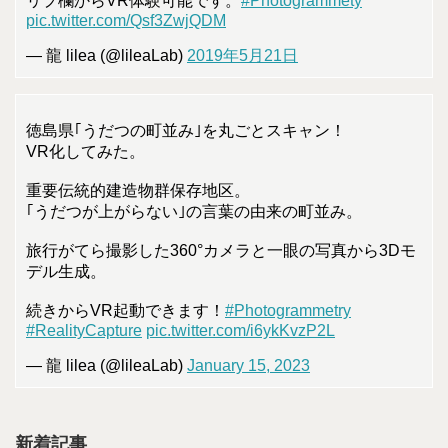
リプ欄からVR体験可能です。
#Photogrammety
pic.twitter.com/Qsf3ZwjQDM
— 龍 lilea (@lileaLab)
2019年5月21日
徳島県｢うだつの町並み｣を丸ごとスキャン！
VR化してみた。
重要伝統的建造物群保存地区。
｢うだつが上がらない｣の言葉の由来の町並み。
旅行がてら撮影した360°カメラと一眼の写真から3Dモ
デル生成。
続きからVR起動できます！
#Photogrammetry
#RealityCapture
pic.twitter.com/i6ykKvzP2L
— 龍 lilea (@lileaLab)
January 15, 2023
新着記事