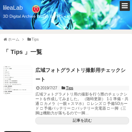
lileaLab
3D Digital Archive Works & TIPS +++
ホーム
Tips
「 Tips 」一覧
広域フォトグラメトリ撮影用チェックシ
ート
2019/7/27
Tips
広域フォトグラメトリ用の撮影を行う際のチェックシ
ートを作成してみました。 （随時更新） 1-1 準備・共
通 □ カメラ（一眼＋スマホ） □ レンズ □ 予備SDカー
ド □ 予備バッテリー □ バッテリー充電器 □ 一脚（三
脚は機動力が落ちるので一脚...
記事を読む