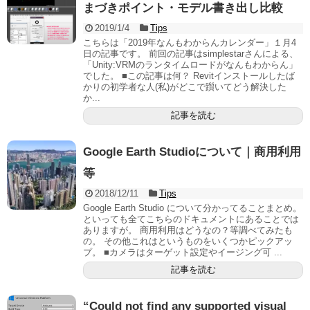
まづきポイント・モデル書き出し比較
2019/1/4
Tips
こちらは「2019年なんもわからんカレンダー」１月4
日の記事です。 前回の記事はsimplestarさんによる、
「Unity:VRMのランタイムロードがなんもわからん」
でした。 ■この記事は何？ Revitインストールしたば
かりの初学者な人(私)がどこで躓いてどう解決した
か...
記事を読む
Google Earth Studioについて｜商用利用
等
2018/12/11
Tips
Google Earth Studio について分かってることまとめ。
といっても全てこちらのドキュメントにあることでは
ありますが。 商用利用はどうなの？等調べてみたも
の。 その他これはというものをいくつかピックアッ
プ。 ■カメラはターゲット設定やイージング可 ...
記事を読む
“Could not find any supported visual