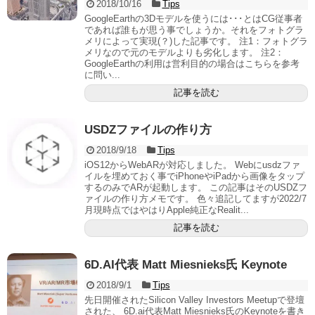
2018/10/16
Tips
GoogleEarthの3Dモデルを使うには･･･とはCG従事者
であれば誰もが思う事でしょうか。それをフォトグラ
メリによって実現(？)した記事です。 注1：フォトグラ
メリなので元のモデルよりも劣化します。 注2：
GoogleEarthの利用は営利目的の場合はこちらを参考
に問い...
記事を読む
USDZファイルの作り方
2018/9/18
Tips
iOS12からWebARが対応しました。 Webにusdzファ
イルを埋めておく事でiPhoneやiPadから画像をタップ
するのみでARが起動します。 この記事はそのUSDZフ
ァイルの作り方メモです。 色々追記してますが2022/7
月現時点ではやはりApple純正なRealit...
記事を読む
6D.AI代表 Matt Miesnieks氏 Keynote
2018/9/1
Tips
先日開催されたSilicon Valley Investors Meetupで登壇
された、 6D.ai代表Matt Miesnieks氏のKeynoteを書き