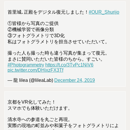
首里城､正殿をデジタル復元しました！
#OUR_Shurijo
①皆様から写真のご提供
②機械学習で画像分類
③フォトグラメトリで3D化
私はフォトグラメトリを担当させていただいて。
撮った人も撮った時も違う写真が集まって復元。
まさに賛同いただいた皆様のちから。すごい。
#Photogrammetry
https://t.co/3TvPc1NiV6
pic.twitter.com/DHixzFX3Tf
— 龍 lilea (@lileaLab)
December 24, 2019
京都をVR化してみた！
スマホでも体験いただけます。
清水寺への参道を丸ごと再現。
実際の現地の町並みや和菓子をフォトグラメトリによ