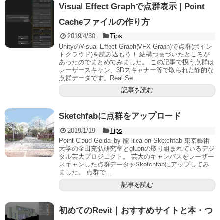
Visual Effect Graphで点群表示 | Point
Cacheファイルの作り方
2019/4/30
Tips
UnityのVisual Effect Graph(VFX Graph)で点群(ポイン
トクラウド)を読み込もう！ 結構つまづいたところが
あったのでまとめてみました。 この記事で扱う点群は
レーザースキャン、3Dスキャナー等で取られた静的な
点群データです。Real Se...
記事を読む
Sketchfabに点群をアップロード
2019/1/19
Tips
Point Cloud Geidai by 龍 lilea on Sketchfab 東京藝術
大学の金田充弘研究室とgluonの取り組まれているデジ
タル芸大プロジェクト。 芸大のキャンパスをレーザー
スキャンした点群データをSketchfabにアップしてみ
ました。 点群で...
記事を読む
初めてのRevit｜おすすめサイトと本・つ