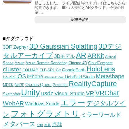
起こしました。 ライブ配信時のリプレイはこちらから
閲覧できます。 6D.aiの技術とARクラウド、今後の展
望 ...
記事を読む
■タグクラウド
3D Gaussian Splatting
3Dデジ
3DF Zephyr
AR
タルアーカイブ
ARKit
3Dモデル
Arrival
Space
Azure
Azure Remote Rendering
Cinema 4D
CloudCompare
HoloLens
cluster
GoogleEarth
COLMAP
ELF-SR1
Git
iOS
Metashape
iPhone
LichtFeld Studio
Houdini
iPhone X Plus
RealityCapture
Oculus Quest
MRTK
NeRF
Postshot
Unity
VRChat
VR
usdz
Visual Studio
Sketchfab
エラー
デジタルツイ
WebAR
Windows
Xcode
フォトグラメトリ
ン
ミラーワールド
メタバース
点群
分解
換装