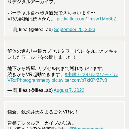
りデジタルアーカイブ。
バーチャル食べ歩き観光できちゃいます〜
VRの起動は続きから。
pic.twitter.com/TmvwTMn6bZ
— 龍 lilea (@lileaLab)
September 28, 2023
解体の進む｢中銀カプセルタワービル｣を丸ごとスキャ
ンしたワールドを公開しました！
地下から塔屋､カプセル内まで巡れちゃいます。
続きからVR起動できます。
#中銀カプセルタワービル
VR
#Photogrammetry
pic.twitter.com/p7kKPrZ7v8
— 龍 lilea (@lileaLab)
August 7, 2022
鎌倉、銭洗弁天をまるごとVR化！
建築デジタルアーカイブの試み。