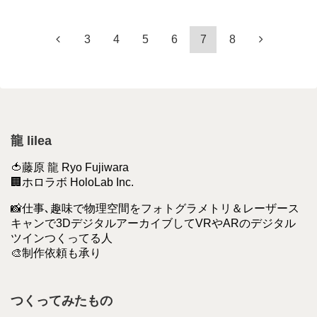
3
4
5
6
7
8
龍 lilea
🍅藤原 龍 Ryo Fujiwara
🏢ホロラボ HoloLab Inc.
📸仕事､趣味で物理空間をフォトグラメトリ＆レーザース
キャンで3DデジタルアーカイブしてVRやARのデジタル
ツインつくってる人
🎨制作依頼も承り
つくってみたもの