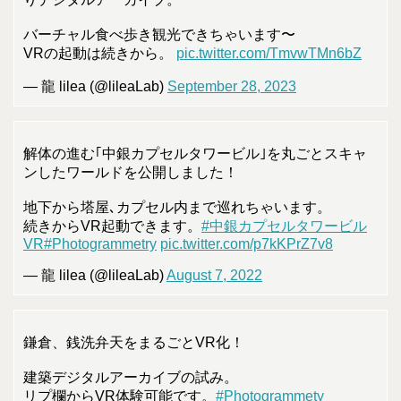
バーチャル食べ歩き観光できちゃいます〜
VRの起動は続きから。
pic.twitter.com/TmvwTMn6bZ
— 龍 lilea (@lileaLab)
September 28, 2023
解体の進む｢中銀カプセルタワービル｣を丸ごとスキャ
ンしたワールドを公開しました！
地下から塔屋､カプセル内まで巡れちゃいます。
続きからVR起動できます。
#中銀カプセルタワービル
VR
#Photogrammetry
pic.twitter.com/p7kKPrZ7v8
— 龍 lilea (@lileaLab)
August 7, 2022
鎌倉、銭洗弁天をまるごとVR化！
建築デジタルアーカイブの試み。
リプ欄からVR体験可能です。
#Photogrammety