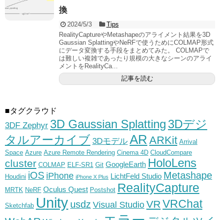
換
2024/5/3
Tips
RealityCaptureやMetashapeのアライメント結果を3D
Gaussian SplattingやNeRFで使うためにCOLMAP形式
にデータ変換する手段をまとめてみた。 COLMAPで
は難しい複雑であったり規模の大きなシーンのアライ
メントをRealityCa...
記事を読む
■タグクラウド
3D Gaussian Splatting
3Dデジ
3DF Zephyr
AR
タルアーカイブ
ARKit
3Dモデル
Arrival
Space
Azure
Azure Remote Rendering
Cinema 4D
CloudCompare
HoloLens
cluster
GoogleEarth
COLMAP
ELF-SR1
Git
iOS
Metashape
iPhone
LichtFeld Studio
Houdini
iPhone X Plus
RealityCapture
Oculus Quest
MRTK
NeRF
Postshot
Unity
VRChat
VR
usdz
Visual Studio
Sketchfab