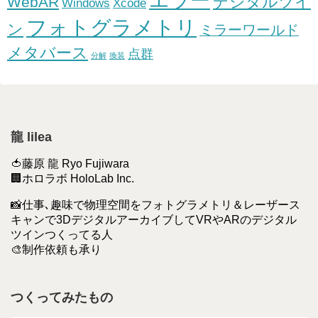
エラー
デジタルツイ
WebAR
Windows
Xcode
フォトグラメトリ
ン
ミラーワールド
メタバース
点群
分解
換装
龍 lilea
🍅藤原 龍 Ryo Fujiwara
🏢ホロラボ HoloLab Inc.
📸仕事､趣味で物理空間をフォトグラメトリ＆レーザース
キャンで3DデジタルアーカイブしてVRやARのデジタル
ツインつくってる人
🎨制作依頼も承り
つくってみたもの