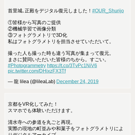
首里城､正殿をデジタル復元しました！
#OUR_Shurijo
①皆様から写真のご提供
②機械学習で画像分類
③フォトグラメトリで3D化
私はフォトグラメトリを担当させていただいて。
撮った人も撮った時も違う写真が集まって復元。
まさに賛同いただいた皆様のちから。すごい。
#Photogrammetry
https://t.co/3TvPc1NiV6
pic.twitter.com/DHixzFX3Tf
— 龍 lilea (@lileaLab)
December 24, 2019
京都をVR化してみた！
スマホでも体験いただけます。
清水寺への参道を丸ごと再現。
実際の現地の町並みや和菓子をフォトグラメトリによ
りデジタルアーカイブ。