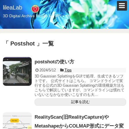
lileaLab
3D Digital Archive Works & TIPS +++
「 Postshot 」一覧
postshotの使い方
2024/5/12
Tips
3D Gaussian SplattingをGUIで処理、生成できるソフ
トです。 公式サイトはこちら。 コマンドラインで実
行する公式の3D Gaussian Splattingの環境構築方法も
こちらで解説していますが、コマンドラインは慣れて
いないとなかなか使いこなすのも大...
記事を読む
RealityScan(旧RealityCapture)や
MetashapeからCOLMAP形式にデータ変