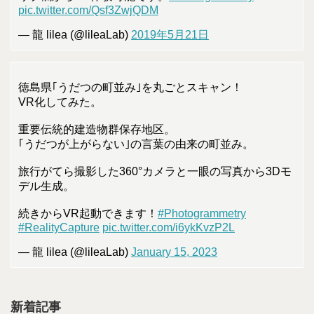
pic.twitter.com/Qsf3ZwjQDM
— 龍 lilea (@lileaLab)
2019年5月21日
徳島県｢うだつの町並み｣を丸ごとスキャン！
VR化してみた。
重要伝統的建造物群保存地区。
｢うだつが上がらない｣の言葉の由来の町並み。
旅行がてら撮影した360°カメラと一眼の写真から3Dモ
デル生成。
続きからVR起動できます！
#Photogrammetry
#RealityCapture
pic.twitter.com/i6ykKvzP2L
— 龍 lilea (@lileaLab)
January 15, 2023
新着記事