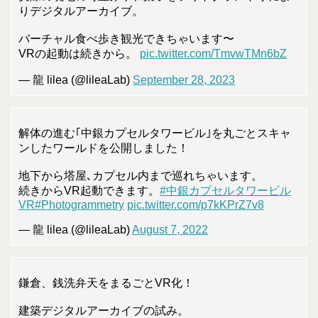
りデジタルアーカイブ。
バーチャル食べ歩き観光できちゃいます〜
VRの起動は続きから。
pic.twitter.com/TmvwTMn6bZ
— 龍 lilea (@lileaLab)
September 28, 2023
解体の進む｢中銀カプセルタワービル｣を丸ごとスキャ
ンしたワールドを公開しました！
地下から塔屋､カプセル内まで巡れちゃいます。
続きからVR起動できます。
#中銀カプセルタワービル
VR
#Photogrammetry
pic.twitter.com/p7kKPrZ7v8
— 龍 lilea (@lileaLab)
August 7, 2022
鎌倉、銭洗弁天をまるごとVR化！
建築デジタルアーカイブの試み。