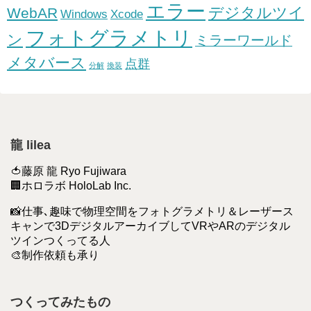
エラー
デジタルツイ
WebAR
Windows
Xcode
フォトグラメトリ
ン
ミラーワールド
メタバース
点群
分解
換装
龍 lilea
🍅藤原 龍 Ryo Fujiwara
🏢ホロラボ HoloLab Inc.
📸仕事､趣味で物理空間をフォトグラメトリ＆レーザース
キャンで3DデジタルアーカイブしてVRやARのデジタル
ツインつくってる人
🎨制作依頼も承り
つくってみたもの