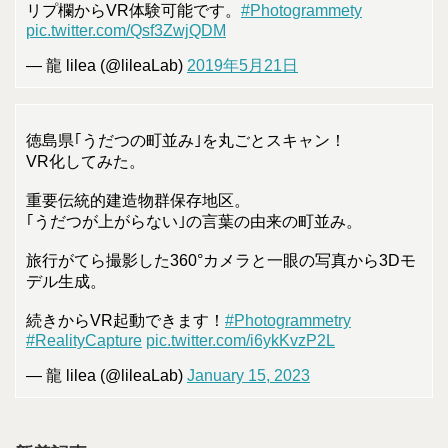
リプ欄からVR体験可能です。
#Photogrammety
pic.twitter.com/Qsf3ZwjQDM
— 龍 lilea (@lileaLab)
2019年5月21日
徳島県｢うだつの町並み｣を丸ごとスキャン！
VR化してみた。
重要伝統的建造物群保存地区。
｢うだつが上がらない｣の言葉の由来の町並み。
旅行がてら撮影した360°カメラと一眼の写真から3Dモ
デル生成。
続きからVR起動できます！
#Photogrammetry
#RealityCapture
pic.twitter.com/i6ykKvzP2L
— 龍 lilea (@lileaLab)
January 15, 2023