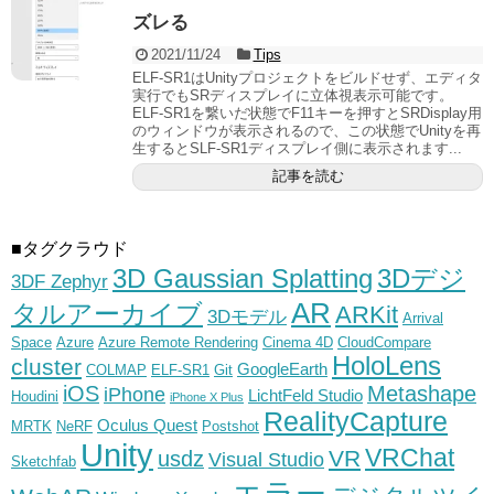
ズレる
2021/11/24
Tips
ELF-SR1はUnityプロジェクトをビルドせず、エディタ
実行でもSRディスプレイに立体視表示可能です。
ELF-SR1を繋いだ状態でF11キーを押すとSRDisplay用
のウィンドウが表示されるので、この状態でUnityを再
生するとSLF-SR1ディスプレイ側に表示されます...
記事を読む
■タグクラウド
3D Gaussian Splatting
3Dデジ
3DF Zephyr
AR
タルアーカイブ
ARKit
3Dモデル
Arrival
Space
Azure
Azure Remote Rendering
Cinema 4D
CloudCompare
HoloLens
cluster
GoogleEarth
COLMAP
ELF-SR1
Git
iOS
Metashape
iPhone
LichtFeld Studio
Houdini
iPhone X Plus
RealityCapture
Oculus Quest
MRTK
NeRF
Postshot
Unity
VRChat
VR
usdz
Visual Studio
Sketchfab