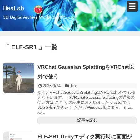
lileaLab
3D Digital Archive Works & TIPS +++
「 ELF-SR1 」一覧
VRChat Gaussian SplattingをVRChat以
外で使う
2025/9/24
Tips
なんとVRChatGaussianSplattingはVRChat以外でも使
えちゃいます。 ※VRChatGaussianSplattingの通常の
使い方は こちら の記事にまとめました clusterでも
3DGS表示できた！ ただしWindows版に限る。 mac,
iO...
記事を読む
ELF-SR1 Unityエディタ実行時に画面が