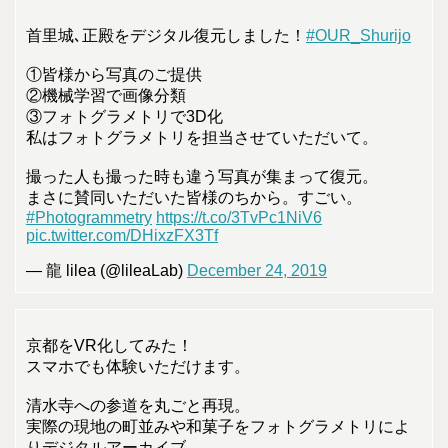
首里城､正殿をデジタル復元しました！
#OUR_Shurijo
①皆様から写真のご提供
②機械学習で画像分類
③フォトグラメトリで3D化
私はフォトグラメトリを担当させていただいて。
撮った人も撮った時も違う写真が集まって復元。
まさに賛同いただいた皆様のちから。すごい。
#Photogrammetry
https://t.co/3TvPc1NiV6
pic.twitter.com/DHixzFX3Tf
— 龍 lilea (@lileaLab)
December 24, 2019
京都をVR化してみた！
スマホでも体験いただけます。
清水寺への参道を丸ごと再現。
実際の現地の町並みや和菓子をフォトグラメトリによ
りデジタルアーカイブ。