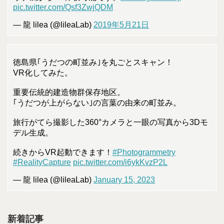
pic.twitter.com/Qsf3ZwjQDM
— 龍 lilea (@lileaLab)
2019年5月21日
徳島県｢うだつの町並み｣を丸ごとスキャン！
VR化してみた。
重要伝統的建造物群保存地区。
｢うだつが上がらない｣の言葉の由来の町並み。
旅行がてら撮影した360°カメラと一眼の写真から3Dモ
デル生成。
続きからVR起動できます！
#Photogrammetry
#RealityCapture
pic.twitter.com/i6ykKvzP2L
— 龍 lilea (@lileaLab)
January 15, 2023
新着記事