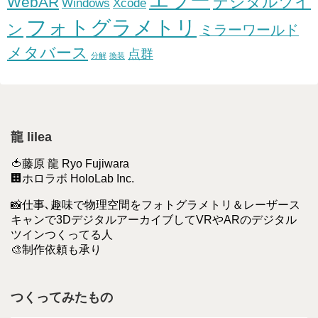
エラー
デジタルツイ
WebAR
Windows
Xcode
フォトグラメトリ
ン
ミラーワールド
メタバース
点群
分解
換装
龍 lilea
🍅藤原 龍 Ryo Fujiwara
🏢ホロラボ HoloLab Inc.
📸仕事､趣味で物理空間をフォトグラメトリ＆レーザース
キャンで3DデジタルアーカイブしてVRやARのデジタル
ツインつくってる人
🎨制作依頼も承り
つくってみたもの