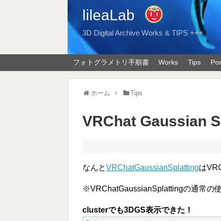
lileaLab
3D Digital Archive Works & TIPS +++
フォトグラメトリ手順書
Works
Tips
Por
ホーム
Tips
VRChat Gaussian
なんと
VRChatGaussianSplatting
はVR
※VRChatGaussianSplattingの通
clusterでも3DGS表示できた！