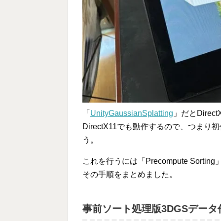
「
UnityGaussianSplatting
」だとDirect
DirectX11でも動作するので、つまり
う。
これを行うには「Precompute So
その手順をまとめました。
事前ソート処理版3DGSデータ