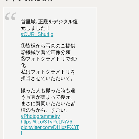
首里城､正殿をデジタル復
元しました！
#OUR_Shurijo
①皆様から写真のご提供
②機械学習で画像分類
③フォトグラメトリで3D
化
私はフォトグラメトリを
担当させていただいて。
撮った人も撮った時も違
う写真が集まって復元。
まさに賛同いただいた皆
様のちから。すごい。
#Photogrammetry
https://t.co/3TvPc1NiV6
pic.twitter.com/DHixzFX3T
f