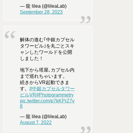
— 龍 lilea (@lileaLab)
September 28, 2023
解体の進む｢中銀カプセル
タワービル｣を丸ごとスキ
ャンしたワールドを公開
しました！
地下から塔屋､カプセル内
まで巡れちゃいます。
続きからVR起動できま
す。
#中銀カプセルタワー
ビルVR
#Photogrammetry
pic.twitter.com/p7kKPrZ7v
8
— 龍 lilea (@lileaLab)
August 7, 2022