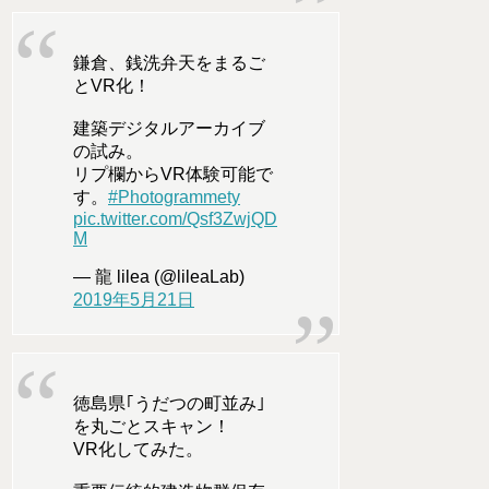
鎌倉、銭洗弁天をまるご
とVR化！
建築デジタルアーカイブ
の試み。
リプ欄からVR体験可能で
す。
#Photogrammety
pic.twitter.com/Qsf3ZwjQD
M
— 龍 lilea (@lileaLab)
2019年5月21日
徳島県｢うだつの町並み｣
を丸ごとスキャン！
VR化してみた。