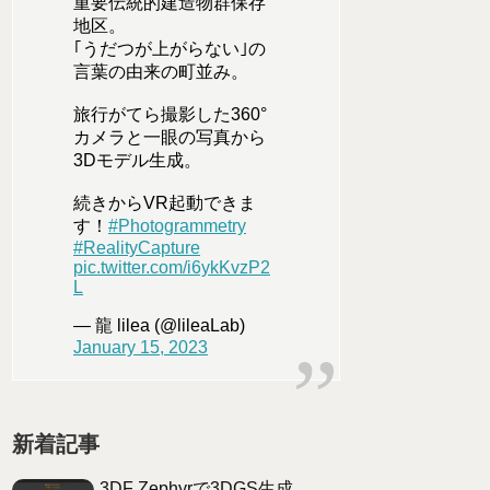
重要伝統的建造物群保存
地区。
｢うだつが上がらない｣の
言葉の由来の町並み。
旅行がてら撮影した360°
カメラと一眼の写真から
3Dモデル生成。
続きからVR起動できま
す！
#Photogrammetry
#RealityCapture
pic.twitter.com/i6ykKvzP2
L
— 龍 lilea (@lileaLab)
January 15, 2023
新着記事
3DF Zephyrで3DGS生成