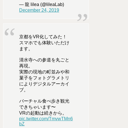
— 龍 lilea (@lileaLab)
December 24, 2019
京都をVR化してみた！
スマホでも体験いただけ
ます。
清水寺への参道を丸ごと
再現。
実際の現地の町並みや和
菓子をフォトグラメトリ
によりデジタルアーカイ
ブ。
バーチャル食べ歩き観光
できちゃいます〜
VRの起動は続きから。
pic.twitter.com/TmvwTMn6
bZ