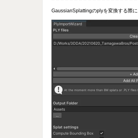
GaussianSplattingのplyを変換する