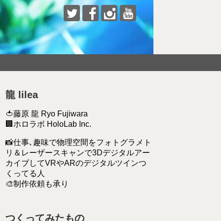
龍 lilea
🍅藤原 龍 Ryo Fujiwara
🏢ホロラボ HoloLab Inc.
📸仕事､趣味で物理空間をフォトグラメト
リ＆レーザースキャンで3Dデジタルアー
カイブしてVRやARのデジタルツインつ
くってる人
🎨制作依頼も承り
つくってみたもの