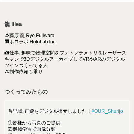
龍 lilea
🍅藤原 龍 Ryo Fujiwara
🏢ホロラボ HoloLab Inc.
📸仕事､趣味で物理空間をフォトグラメトリ＆レーザース
キャンで3DデジタルアーカイブしてVRやARのデジタル
ツインつくってる人
🎨制作依頼も承り
つくってみたもの
首里城､正殿をデジタル復元しました！
#OUR_Shurijo
①皆様から写真のご提供
②機械学習で画像分類