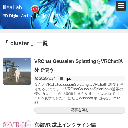
lileaLab
3D Digital Archive Works & TIPS +++
「 cluster 」一覧
VRChat Gaussian SplattingをVRChat以
外で使う
2025/9/24
Tips
なんとVRChatGaussianSplattingはVRChat以外でも使
えちゃいます。 ※VRChatGaussianSplattingの通常の
使い方は こちら の記事にまとめました clusterでも
3DGS表示できた！ ただしWindows版に限る。 mac,
iO...
記事を読む
京都VR 蹴上インクライン編