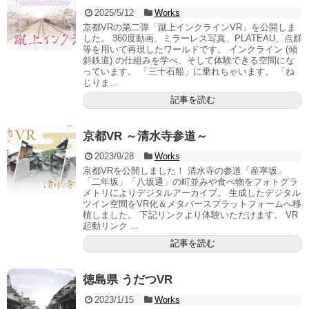
2025/5/12
Works
京都VRの第二弾「蹴上インクラインVR」を公開しま
した。 360度動画、ミラーレス写真、PLATEAU、点群
等を用いて再現したワールドです。 インクライン (傾
斜鉄道) の仕組みを学べ、そして体験できる空間にな
っています。 「三十石船」に乗れちゃいます。 「ね
じりま...
記事を読む
京都VR ～清水寺参道～
2023/9/28
Works
京都VRを公開しました！ 清水寺の参道「産寧坂」
「二年坂」「八坂通」の町並みや食べ物をフォトグラ
メトリによりデジタルアーカイブ。 生成したデジタル
ツイン空間をVR化＆メタバースプラットフォームへ移
植しました。 下記リンクより体験いただけます。 VR
起動リンク ...
記事を読む
徳島県 うだつVR
2023/1/15
Works