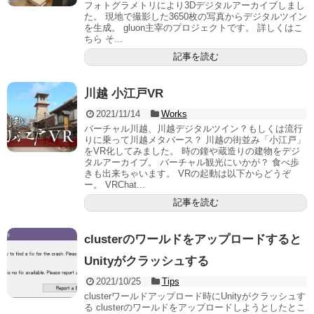
フォトグラメトリにより3Dデジタルアーカイブしまし
た。 現地で撮影した3650枚の写真からデジタルツイン
を生成。 gluon主宰のプロジェクトです。 詳しくはこ
ちら そ...
記事を読む
川越 小江戸VR
2021/11/14
Works
バーチャル川越、川越デジタルツイン？もしくは流行
りに乗って川越メタバース？ 川越の街並み「小江戸」
をVR化してみました。 時の鐘や蔵造りの建物をデジ
タルアーカイブ。 バーチャル観光にいかが？ 食べ歩
きも出来ちゃいます。 VRの起動は以下からどうぞ
ー。 VRChat...
記事を読む
clusterのワールドをアップロードすると
Unityがクラッシュする
2021/10/25
Tips
clusterワールドアップロード時にUnityがクラッシュす
る clusterのワールドをアップロードしようとしたとこ