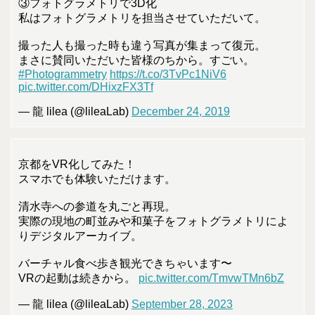
③フォトグラメトリで3D化
私はフォトグラメトリを担当させていただいて。
撮った人も撮った時も違う写真が集まって復元。
まさに賛同いただいた皆様のちから。すごい。
#Photogrammetry
https://t.co/3TvPc1NiV6
pic.twitter.com/DHixzFX3Tf
— 龍 lilea (@lileaLab)
December 24, 2019
京都をVR化してみた！
スマホでも体験いただけます。
清水寺への参道を丸ごと再現。
実際の現地の町並みや和菓子をフォトグラメトリによ
りデジタルアーカイブ。
バーチャル食べ歩き観光できちゃいます〜
VRの起動は続きから。
pic.twitter.com/TmvwTMn6bZ
— 龍 lilea (@lileaLab)
September 28, 2023