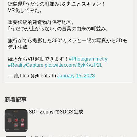
徳島県｢うだつの町並み｣を丸ごとスキャン！
VR化してみた。
重要伝統的建造物群保存地区。
｢うだつが上がらない｣の言葉の由来の町並み。
旅行がてら撮影した360°カメラと一眼の写真から3Dモ
デル生成。
続きからVR起動できます！
#Photogrammetry
#RealityCapture
pic.twitter.com/i6ykKvzP2L
— 龍 lilea (@lileaLab)
January 15, 2023
新着記事
3DF Zephyrで3DGS生成