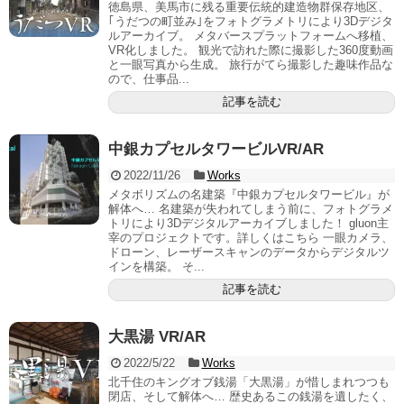
徳島県、美馬市に残る重要伝統的建造物群保存地区、
｢うだつの町並み｣をフォトグラメトリにより3Dデジタ
ルアーカイブ。 メタバースプラットフォームへ移植、
VR化しました。 観光で訪れた際に撮影した360度動画
と一眼写真から生成。 旅行がてら撮影した趣味作品な
ので、仕事品...
記事を読む
中銀カプセルタワービルVR/AR
2022/11/26
Works
メタボリズムの名建築『中銀カプセルタワービル』が
解体へ… 名建築が失われてしまう前に、フォトグラメ
トリにより3Dデジタルアーカイブしました！ gluon主
宰のプロジェクトです。詳しくはこちら 一眼カメラ、
ドローン、レーザースキャンのデータからデジタルツ
インを構築。 そ...
記事を読む
大黒湯 VR/AR
2022/5/22
Works
北千住のキングオブ銭湯「大黒湯」が惜しまれつつも
閉店、そして解体へ… 歴史あるこの銭湯を遺したく、