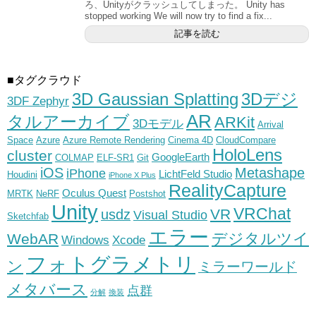
ろ、Unityがクラッシュしてしまった。 Unity has
stopped working We will now try to find a fix...
記事を読む
■タグクラウド
3D Gaussian Splatting
3Dデジ
3DF Zephyr
AR
タルアーカイブ
ARKit
3Dモデル
Arrival
Space
Azure
Azure Remote Rendering
Cinema 4D
CloudCompare
HoloLens
cluster
GoogleEarth
COLMAP
ELF-SR1
Git
iOS
Metashape
iPhone
LichtFeld Studio
Houdini
iPhone X Plus
RealityCapture
Oculus Quest
MRTK
NeRF
Postshot
Unity
VRChat
VR
usdz
Visual Studio
Sketchfab
エラー
デジタルツイ
WebAR
Windows
Xcode
フォトグラメトリ
ン
ミラーワールド
メタバース
点群
分解
換装