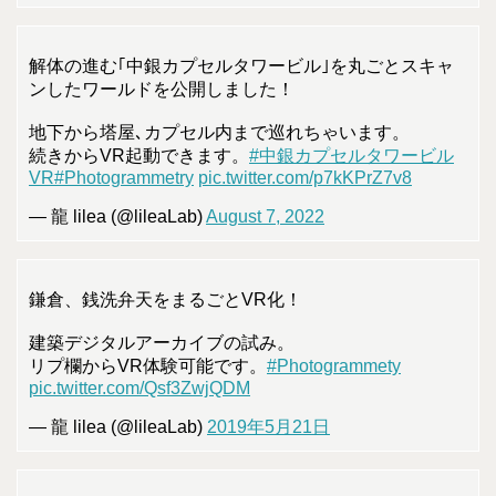
解体の進む｢中銀カプセルタワービル｣を丸ごとスキャ
ンしたワールドを公開しました！
地下から塔屋､カプセル内まで巡れちゃいます。
続きからVR起動できます。
#中銀カプセルタワービル
VR
#Photogrammetry
pic.twitter.com/p7kKPrZ7v8
— 龍 lilea (@lileaLab)
August 7, 2022
鎌倉、銭洗弁天をまるごとVR化！
建築デジタルアーカイブの試み。
リプ欄からVR体験可能です。
#Photogrammety
pic.twitter.com/Qsf3ZwjQDM
— 龍 lilea (@lileaLab)
2019年5月21日