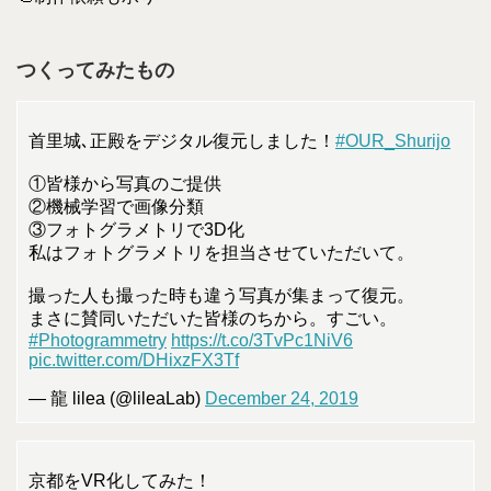
つくってみたもの
首里城､正殿をデジタル復元しました！
#OUR_Shurijo
①皆様から写真のご提供
②機械学習で画像分類
③フォトグラメトリで3D化
私はフォトグラメトリを担当させていただいて。
撮った人も撮った時も違う写真が集まって復元。
まさに賛同いただいた皆様のちから。すごい。
#Photogrammetry
https://t.co/3TvPc1NiV6
pic.twitter.com/DHixzFX3Tf
— 龍 lilea (@lileaLab)
December 24, 2019
京都をVR化してみた！