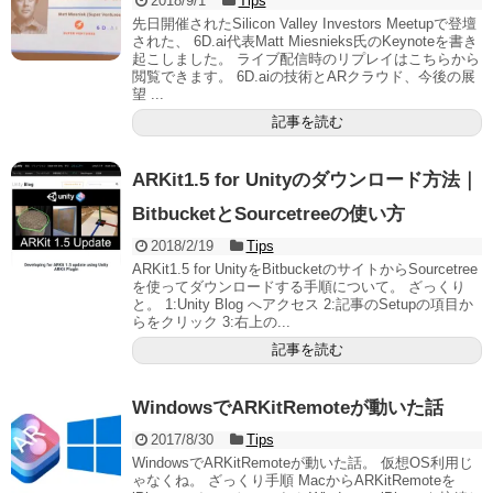
2018/9/1
Tips
先日開催されたSilicon Valley Investors Meetupで登壇
された、 6D.ai代表Matt Miesnieks氏のKeynoteを書き
起こしました。 ライブ配信時のリプレイはこちらから
閲覧できます。 6D.aiの技術とARクラウド、今後の展
望 ...
記事を読む
ARKit1.5 for Unityのダウンロード方法｜
BitbucketとSourcetreeの使い方
2018/2/19
Tips
ARKit1.5 for UnityをBitbucketのサイトからSourcetree
を使ってダウンロードする手順について。 ざっくり
と。 1:Unity Blog へアクセス 2:記事のSetupの項目か
らをクリック 3:右上の...
記事を読む
WindowsでARKitRemoteが動いた話
2017/8/30
Tips
WindowsでARKitRemoteが動いた話。 仮想OS利用じ
ゃなくね。 ざっくり手順 MacからARKitRemoteを