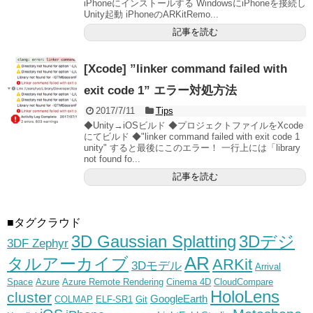
iPhoneにインストールする WindowsにiPhoneを接続し
Unity起動 iPhoneのARKitRemo...
記事を読む
[Xcode] ”linker command failed with
exit code 1” エラー対処方法
2017/7/11
Tips
◆Unity→iOSビルド ◆プロジェクトファイルをXcode
にてビルド ◆"linker command failed with exit code 1
unity" すると最後にこのエラー！ 一行上には「library
not found fo...
記事を読む
■タグクラウド
3D Gaussian Splatting
3Dデジ
3DF Zephyr
AR
タルアーカイブ
ARKit
3Dモデル
Arrival
Space
Azure
Azure Remote Rendering
Cinema 4D
CloudCompare
HoloLens
cluster
GoogleEarth
COLMAP
ELF-SR1
Git