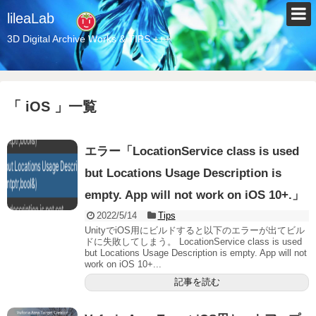
lileaLab
3D Digital Archive Works & TIPS +++
「 iOS 」一覧
エラー「LocationService class is used
but Locations Usage Description is
empty. App will not work on iOS 10+.」
2022/5/14
Tips
UnityでiOS用にビルドすると以下のエラーが出てビル
ドに失敗してしまう。 LocationService class is used
but Locations Usage Description is empty. App will not
work on iOS 10+...
記事を読む