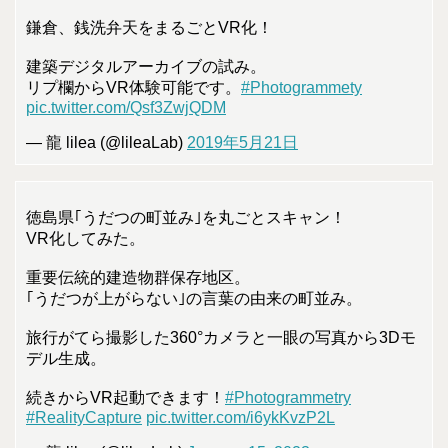
鎌倉、銭洗弁天をまるごとVR化！
建築デジタルアーカイブの試み。
リプ欄からVR体験可能です。
#Photogrammety
pic.twitter.com/Qsf3ZwjQDM
— 龍 lilea (@lileaLab)
2019年5月21日
徳島県｢うだつの町並み｣を丸ごとスキャン！
VR化してみた。
重要伝統的建造物群保存地区。
｢うだつが上がらない｣の言葉の由来の町並み。
旅行がてら撮影した360°カメラと一眼の写真から3Dモ
デル生成。
続きからVR起動できます！
#Photogrammetry
#RealityCapture
pic.twitter.com/i6ykKvzP2L