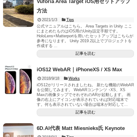
Vuforia Area Target iOS用セットアップ
方法
2021/1/3
Tips
公式マニュアルはこちら。 Area Targets in Unity ここ
にまとめたものはiOS用のUnity設定手順です。
HoloLens+Matterportを用いたセットアップはこちらが
参考になります。 Unity 2019.2以上でプロジェクトを
作成する ...
記事を読む
iOS12 WebAR｜iPhoneXS / XS Max
2018/9/18
Works
iOS12がリリースされましたね。 新たな機能のWebAR
を公開してみます。 WebARコンテンツ ↑XS、XS
Maxの画像タップでそれぞれのARが起動します。 画
像の右上にアイコンが表示されていれば対応端末で
す。何も表示されていない場合は端末が対応して...
記事を読む
6D.AI代表 Matt Miesnieks氏 Keynote