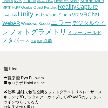
iOS
Metashape
iPhone
LichtFeld Studio
Houdini
iPhone X Plus
RealityCapture
Oculus Quest
MRTK
NeRF
Postshot
Unity
VRChat
VR
usdz
Visual Studio
Sketchfab
エラー
デジタルツイ
WebAR
Windows
Xcode
フォトグラメトリ
ン
ミラーワールド
メタバース
点群
分解
換装
龍 lilea
🍅藤原 龍 Ryo Fujiwara
🏢ホロラボ HoloLab Inc.
📸仕事､趣味で物理空間をフォトグラメトリ＆レーザース
キャンで3DデジタルアーカイブしてVRやARのデジタル
ツインつくってる人
🎨制作依頼も承り