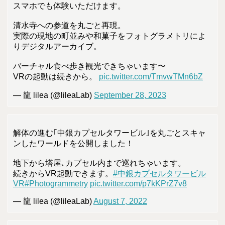
スマホでも体験いただけます。
清水寺への参道を丸ごと再現。
実際の現地の町並みや和菓子をフォトグラメトリによ
りデジタルアーカイブ。
バーチャル食べ歩き観光できちゃいます〜
VRの起動は続きから。
pic.twitter.com/TmvwTMn6bZ
— 龍 lilea (@lileaLab)
September 28, 2023
解体の進む｢中銀カプセルタワービル｣を丸ごとスキャ
ンしたワールドを公開しました！
地下から塔屋､カプセル内まで巡れちゃいます。
続きからVR起動できます。
#中銀カプセルタワービル
VR
#Photogrammetry
pic.twitter.com/p7kKPrZ7v8
— 龍 lilea (@lileaLab)
August 7, 2022