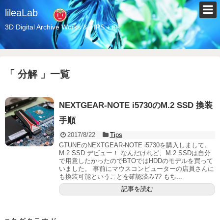
lileaLab
3D Digital Archive Works & TIPS +++
「 分解 」一覧
NEXTGEAR-NOTE i5730のM.2 SSD 換装
手順
2017/8/22
Tips
GTUNEのNEXTGEAR-NOTE i5730を購入しまして。
M.2 SSD デビュー！ なんだけれど、M.2 SSDは自分
で用意したかったのでBTOではHDDのモデルを買って
いました。 事前にマウスコンピューターの店員さんに
も換装可能ということを確認済み?? もち...
記事を読む