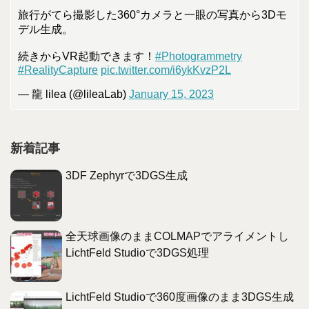
旅行がてら撮影した360°カメラと一眼の写真から3Dモ
デル生成。
続きからVR起動できます！
#Photogrammetry
#RealityCapture
pic.twitter.com/i6ykKvzP2L
— 龍 lilea (@lileaLab)
January 15, 2023
新着記事
3DF Zephyrで3DGS生成
全天球画像のままCOLMAPでアライメントし
LichtFeld Studioで3DGS処理
LichtFeld Studioで360度画像のまま3DGS生成