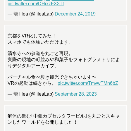
pic.twitter.com/DHixzFX3Tf
— 龍 lilea (@lileaLab)
December 24, 2019
京都をVR化してみた！
スマホでも体験いただけます。
清水寺への参道を丸ごと再現。
実際の現地の町並みや和菓子をフォトグラメトリによ
りデジタルアーカイブ。
バーチャル食べ歩き観光できちゃいます〜
VRの起動は続きから。
pic.twitter.com/TmvwTMn6bZ
— 龍 lilea (@lileaLab)
September 28, 2023
解体の進む｢中銀カプセルタワービル｣を丸ごとスキャ
ンしたワールドを公開しました！