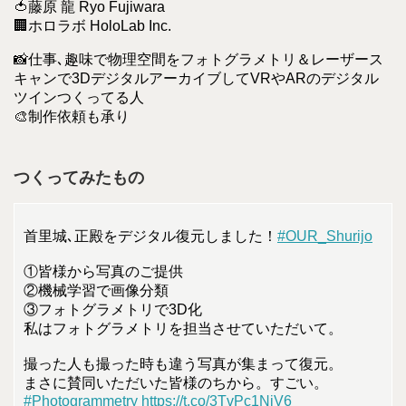
🍅藤原 龍 Ryo Fujiwara
🏢ホロラボ HoloLab Inc.
📸仕事､趣味で物理空間をフォトグラメトリ＆レーザース
キャンで3DデジタルアーカイブしてVRやARのデジタル
ツインつくってる人
🎨制作依頼も承り
つくってみたもの
首里城､正殿をデジタル復元しました！
#OUR_Shurijo
①皆様から写真のご提供
②機械学習で画像分類
③フォトグラメトリで3D化
私はフォトグラメトリを担当させていただいて。
撮った人も撮った時も違う写真が集まって復元。
まさに賛同いただいた皆様のちから。すごい。
#Photogrammetry
https://t.co/3TvPc1NiV6