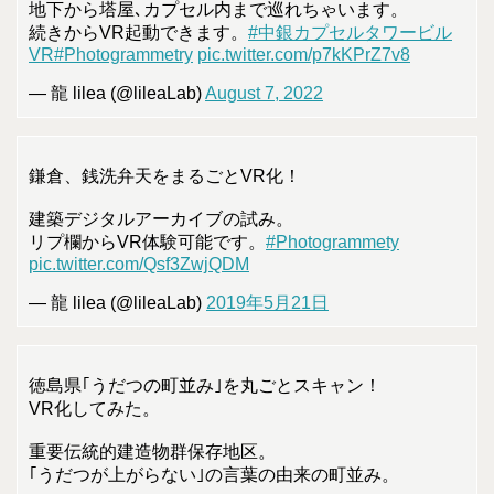
地下から塔屋､カプセル内まで巡れちゃいます。
続きからVR起動できます。
#中銀カプセルタワービル
VR
#Photogrammetry
pic.twitter.com/p7kKPrZ7v8
— 龍 lilea (@lileaLab)
August 7, 2022
鎌倉、銭洗弁天をまるごとVR化！
建築デジタルアーカイブの試み。
リプ欄からVR体験可能です。
#Photogrammety
pic.twitter.com/Qsf3ZwjQDM
— 龍 lilea (@lileaLab)
2019年5月21日
徳島県｢うだつの町並み｣を丸ごとスキャン！
VR化してみた。
重要伝統的建造物群保存地区。
｢うだつが上がらない｣の言葉の由来の町並み。