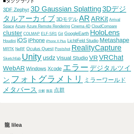
■タグクラウド
3D Gaussian Splatting
3Dデジ
3DF Zephyr
AR
タルアーカイブ
ARKit
3Dモデル
Arrival
Space
Azure
Azure Remote Rendering
Cinema 4D
CloudCompare
HoloLens
cluster
GoogleEarth
COLMAP
ELF-SR1
Git
iOS
Metashape
iPhone
LichtFeld Studio
Houdini
iPhone X Plus
RealityCapture
Oculus Quest
MRTK
NeRF
Postshot
Unity
VRChat
VR
usdz
Visual Studio
Sketchfab
エラー
デジタルツイ
WebAR
Windows
Xcode
フォトグラメトリ
ン
ミラーワールド
メタバース
点群
分解
換装
龍 lilea