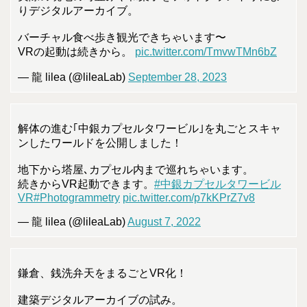
りデジタルアーカイブ。
バーチャル食べ歩き観光できちゃいます〜
VRの起動は続きから。
pic.twitter.com/TmvwTMn6bZ
— 龍 lilea (@lileaLab)
September 28, 2023
解体の進む｢中銀カプセルタワービル｣を丸ごとスキャ
ンしたワールドを公開しました！
地下から塔屋､カプセル内まで巡れちゃいます。
続きからVR起動できます。
#中銀カプセルタワービル
VR
#Photogrammetry
pic.twitter.com/p7kKPrZ7v8
— 龍 lilea (@lileaLab)
August 7, 2022
鎌倉、銭洗弁天をまるごとVR化！
建築デジタルアーカイブの試み。