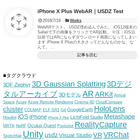
iPhone X Plus WebAR｜USDZ Test
2018/7/19
Works
WebARテスト。 USDZ埋め込んでみた。 iOS12端末の
Safariで下の画像をクリックでAR起動。 ※注：iOS11
以前ではARにならずダウンロード画面になってしまい
ます iPhone X Plusの大きさってどんなものかな、な
んて。 ...
記事を読む
■タグクラウド
3D Gaussian Splatting
3Dデジ
3DF Zephyr
AR
タルアーカイブ
ARKit
3Dモデル
Arrival
Space
Azure
Azure Remote Rendering
Cinema 4D
CloudCompare
HoloLens
cluster
GoogleEarth
COLMAP
ELF-SR1
Git
iOS
Metashape
iPhone
LichtFeld Studio
Houdini
iPhone X Plus
RealityCapture
Oculus Quest
MRTK
NeRF
Postshot
Unity
VRChat
VR
usdz
Visual Studio
Sketchfab