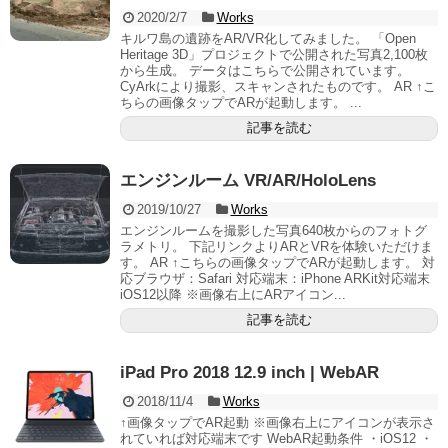
2020/2/7
Works
キルワ島の遺跡をAR/VR化してみました。 「Open
Heritage 3D」プロジェクトで公開された写真2,100枚
から生成。 データはこちらで公開されています。
CyArkにより撮影、スキャンされたものです。 AR ↑こ
ちらの画像タップでARが起動します。 ...
記事を読む
エンジンルーム VR/AR/HoloLens
2019/10/27
Works
エンジンルームを撮影した写真640枚からのフォトグ
ラメトリ。 下記リンクよりARとVRを体験いただけま
す。 AR ↑こちらの画像タップでARが起動します。 対
応ブラウザ：Safari 対応端末：iPhone ARKit対応端末
iOS12以降 ※画像右上にARアイコン...
記事を読む
iPad Pro 2018 12.9 inch | WebAR
2018/11/4
Works
↑画像タップでAR起動 ※画像右上にアイコンが表示さ
れていれば対応端末です WebAR起動条件 ・iOS12 ・