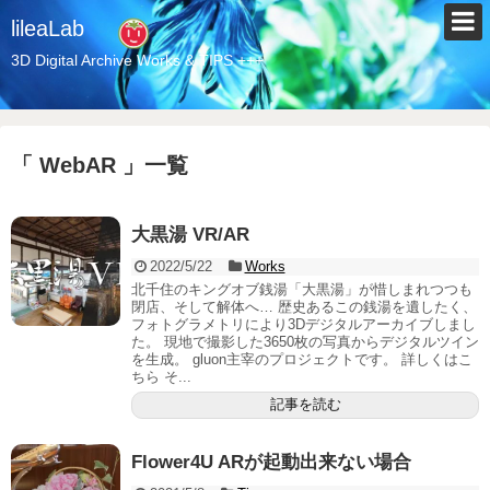
lileaLab
3D Digital Archive Works & TIPS +++
「 WebAR 」一覧
大黒湯 VR/AR
2022/5/22
Works
北千住のキングオブ銭湯「大黒湯」が惜しまれつつも
閉店、そして解体へ… 歴史あるこの銭湯を遺したく、
フォトグラメトリにより3Dデジタルアーカイブしまし
た。 現地で撮影した3650枚の写真からデジタルツイン
を生成。 gluon主宰のプロジェクトです。 詳しくはこ
ちら そ...
記事を読む
Flower4U ARが起動出来ない場合