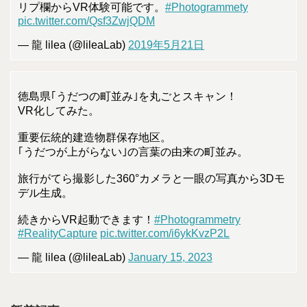
リプ欄からVR体験可能です。
#Photogrammety
pic.twitter.com/Qsf3ZwjQDM
— 龍 lilea (@lileaLab)
2019年5月21日
徳島県｢うだつの町並み｣を丸ごとスキャン！
VR化してみた。
重要伝統的建造物群保存地区。
｢うだつが上がらない｣の言葉の由来の町並み。
旅行がてら撮影した360°カメラと一眼の写真から3Dモ
デル生成。
続きからVR起動できます！
#Photogrammetry
#RealityCapture
pic.twitter.com/i6ykKvzP2L
— 龍 lilea (@lileaLab)
January 15, 2023