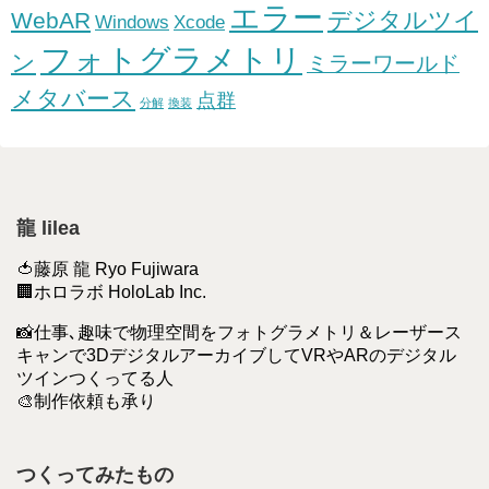
エラー
デジタルツイ
WebAR
Windows
Xcode
フォトグラメトリ
ン
ミラーワールド
メタバース
点群
分解
換装
龍 lilea
🍅藤原 龍 Ryo Fujiwara
🏢ホロラボ HoloLab Inc.
📸仕事､趣味で物理空間をフォトグラメトリ＆レーザース
キャンで3DデジタルアーカイブしてVRやARのデジタル
ツインつくってる人
🎨制作依頼も承り
つくってみたもの