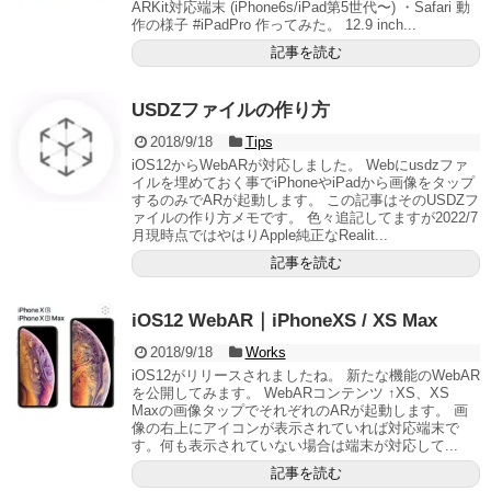
ARKit対応端末 (iPhone6s/iPad第5世代〜) ・Safari 動
作の様子 #iPadPro 作ってみた。 12.9 inch...
記事を読む
USDZファイルの作り方
2018/9/18
Tips
iOS12からWebARが対応しました。 Webにusdzファ
イルを埋めておく事でiPhoneやiPadから画像をタップ
するのみでARが起動します。 この記事はそのUSDZフ
ァイルの作り方メモです。 色々追記してますが2022/7
月現時点ではやはりApple純正なRealit...
記事を読む
iOS12 WebAR｜iPhoneXS / XS Max
2018/9/18
Works
iOS12がリリースされましたね。 新たな機能のWebAR
を公開してみます。 WebARコンテンツ ↑XS、XS
Maxの画像タップでそれぞれのARが起動します。 画
像の右上にアイコンが表示されていれば対応端末で
す。何も表示されていない場合は端末が対応して...
記事を読む