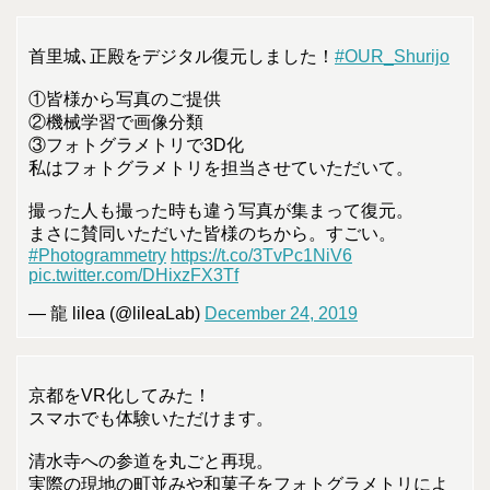
首里城､正殿をデジタル復元しました！
#OUR_Shurijo
①皆様から写真のご提供
②機械学習で画像分類
③フォトグラメトリで3D化
私はフォトグラメトリを担当させていただいて。
撮った人も撮った時も違う写真が集まって復元。
まさに賛同いただいた皆様のちから。すごい。
#Photogrammetry
https://t.co/3TvPc1NiV6
pic.twitter.com/DHixzFX3Tf
— 龍 lilea (@lileaLab)
December 24, 2019
京都をVR化してみた！
スマホでも体験いただけます。
清水寺への参道を丸ごと再現。
実際の現地の町並みや和菓子をフォトグラメトリによ