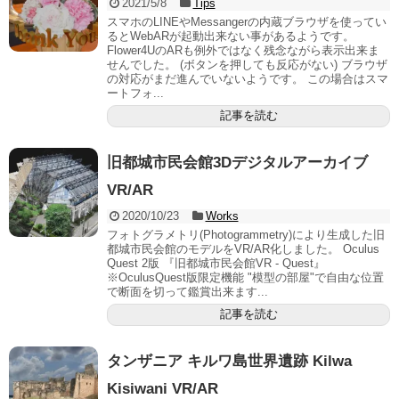
2021/5/8
Tips
スマホのLINEやMessangerの内蔵ブラウザを使ってい
るとWebARが起動出来ない事があるようです。
Flower4UのARも例外ではなく残念ながら表示出来ま
せんでした。 (ボタンを押しても反応がない) ブラウザ
の対応がまだ進んでいないようです。 この場合はスマ
ートフォ...
記事を読む
旧都城市民会館3Dデジタルアーカイブ
VR/AR
2020/10/23
Works
フォトグラメトリ(Photogrammetry)により生成した旧
都城市民会館のモデルをVR/AR化しました。 Oculus
Quest 2版 『旧都城市民会館VR - Quest』
※OculusQuest版限定機能 "模型の部屋"で自由な位置
で断面を切って鑑賞出来ます...
記事を読む
タンザニア キルワ島世界遺跡 Kilwa
Kisiwani VR/AR