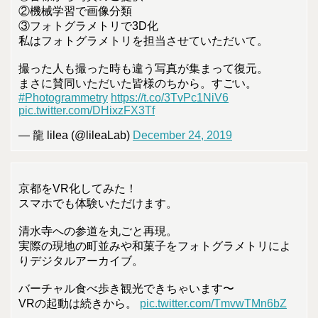
②機械学習で画像分類
③フォトグラメトリで3D化
私はフォトグラメトリを担当させていただいて。
撮った人も撮った時も違う写真が集まって復元。
まさに賛同いただいた皆様のちから。すごい。
#Photogrammetry
https://t.co/3TvPc1NiV6
pic.twitter.com/DHixzFX3Tf
— 龍 lilea (@lileaLab)
December 24, 2019
京都をVR化してみた！
スマホでも体験いただけます。
清水寺への参道を丸ごと再現。
実際の現地の町並みや和菓子をフォトグラメトリによ
りデジタルアーカイブ。
バーチャル食べ歩き観光できちゃいます〜
VRの起動は続きから。
pic.twitter.com/TmvwTMn6bZ