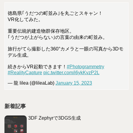
徳島県｢うだつの町並み｣を丸ごとスキャン！
VR化してみた。
重要伝統的建造物群保存地区。
｢うだつが上がらない｣の言葉の由来の町並み。
旅行がてら撮影した360°カメラと一眼の写真から3Dモ
デル生成。
続きからVR起動できます！
#Photogrammetry
#RealityCapture
pic.twitter.com/i6ykKvzP2L
— 龍 lilea (@lileaLab)
January 15, 2023
新着記事
3DF Zephyrで3DGS生成