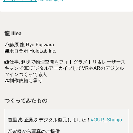
龍 lilea
🍅藤原 龍 Ryo Fujiwara
🏢ホロラボ HoloLab Inc.
📸仕事､趣味で物理空間をフォトグラメトリ＆レーザース
キャンで3DデジタルアーカイブしてVRやARのデジタル
ツインつくってる人
🎨制作依頼も承り
つくってみたもの
首里城､正殿をデジタル復元しました！
#OUR_Shurijo
①皆様から写真のご提供