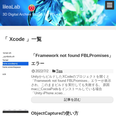
lileaLab
3D Digital Archive Works & TIPS +++
「 Xcode 」一覧
「Framework not found FBLPromises」
エラー
2022/7/2
Tips
UnityからビルドしたXCodeのプロジェクトを開くと
「Framework not found FBLPromises」エラーが表示
され、このままビルドを実行しても失敗する。 原因
macにCocoaPodsをインストールしている場合
「Unity-iPhone.xcwo...
記事を読む
ObjectCaptureの使い方