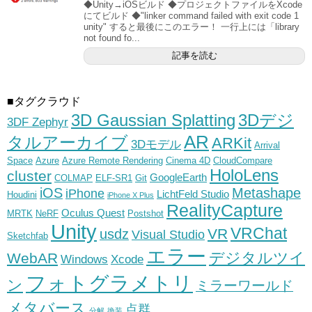
◆Unity→iOSビルド ◆プロジェクトファイルをXcode
にてビルド ◆"linker command failed with exit code 1
unity" すると最後にこのエラー！ 一行上には「library
not found fo...
記事を読む
■タグクラウド
3D Gaussian Splatting
3Dデジ
3DF Zephyr
AR
タルアーカイブ
ARKit
3Dモデル
Arrival
Space
Azure
Azure Remote Rendering
Cinema 4D
CloudCompare
HoloLens
cluster
GoogleEarth
COLMAP
ELF-SR1
Git
iOS
Metashape
iPhone
LichtFeld Studio
Houdini
iPhone X Plus
RealityCapture
Oculus Quest
MRTK
NeRF
Postshot
Unity
VRChat
VR
usdz
Visual Studio
Sketchfab
エラー
デジタルツイ
WebAR
Windows
Xcode
フォトグラメトリ
ン
ミラーワールド
メタバース
点群
分解
換装