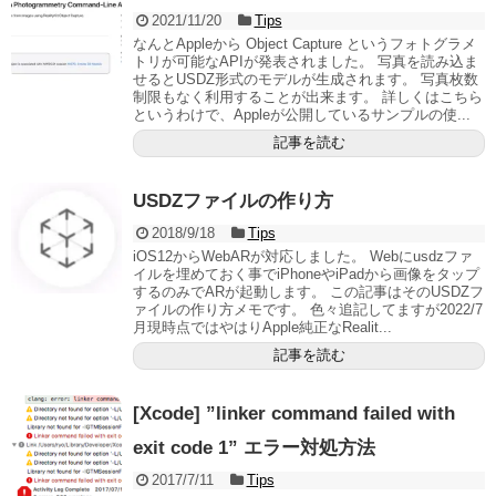
2021/11/20
Tips
なんとAppleから Object Capture というフォトグラメ
トリが可能なAPIが発表されました。 写真を読み込ま
せるとUSDZ形式のモデルが生成されます。 写真枚数
制限もなく利用することが出来ます。 詳しくはこちら
というわけで、Appleが公開しているサンプルの使...
記事を読む
USDZファイルの作り方
2018/9/18
Tips
iOS12からWebARが対応しました。 Webにusdzファ
イルを埋めておく事でiPhoneやiPadから画像をタップ
するのみでARが起動します。 この記事はそのUSDZフ
ァイルの作り方メモです。 色々追記してますが2022/7
月現時点ではやはりApple純正なRealit...
記事を読む
[Xcode] ”linker command failed with
exit code 1” エラー対処方法
2017/7/11
Tips