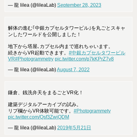
— 龍 lilea (@lileaLab)
September 28, 2023
解体の進む｢中銀カプセルタワービル｣を丸ごとスキャ
ンしたワールドを公開しました！
地下から塔屋､カプセル内まで巡れちゃいます。
続きからVR起動できます。
#中銀カプセルタワービル
VR
#Photogrammetry
pic.twitter.com/p7kKPrZ7v8
— 龍 lilea (@lileaLab)
August 7, 2022
鎌倉、銭洗弁天をまるごとVR化！
建築デジタルアーカイブの試み。
リプ欄からVR体験可能です。
#Photogrammety
pic.twitter.com/Qsf3ZwjQDM
— 龍 lilea (@lileaLab)
2019年5月21日