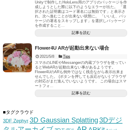
Unityで制作したHoloLens用のアプリのパッケージを作
成しようとした際に以下のようなエラーが出た。 「選
択された証明書はコード署名には無効です」と表示さ
れ、次へ進むことが出来ない状態に。 「いいえ、パッ
ケージの署名をスキップします」を選択しパッケージ
を作成すること...
記事を読む
Flower4U ARが起動出来ない場合
2021/5/8
Tips
スマホのLINEやMessangerの内蔵ブラウザを使ってい
るとWebARが起動出来ない事があるようです。
Flower4UのARも例外ではなく残念ながら表示出来ま
せんでした。 (ボタンを押しても反応がない) ブラウザ
の対応がまだ進んでいないようです。 この場合はスマ
ートフォ...
記事を読む
■タグクラウド
3D Gaussian Splatting
3Dデジ
3DF Zephyr
AR
タルアーカイブ
ARKit