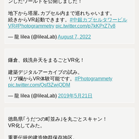
ンしたワールドを公開しました！
地下から塔屋､カプセル内まで巡れちゃいます。
続きからVR起動できます。
#中銀カプセルタワービル
VR
#Photogrammetry
pic.twitter.com/p7kKPrZ7v8
— 龍 lilea (@lileaLab)
August 7, 2022
鎌倉、銭洗弁天をまるごとVR化！
建築デジタルアーカイブの試み。
リプ欄からVR体験可能です。
#Photogrammety
pic.twitter.com/Qsf3ZwjQDM
— 龍 lilea (@lileaLab)
2019年5月21日
徳島県｢うだつの町並み｣を丸ごとスキャン！
VR化してみた。
重要伝統的建造物群保存地区。