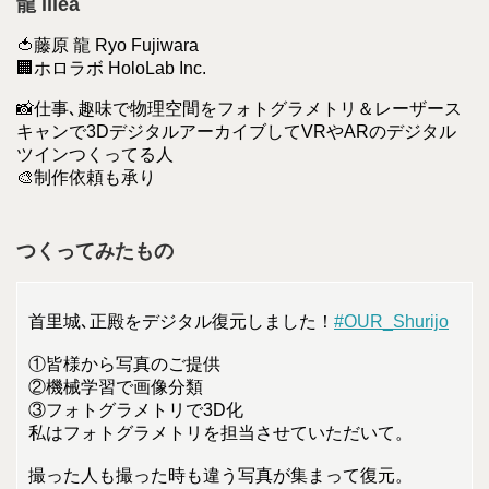
龍 lilea
🍅藤原 龍 Ryo Fujiwara
🏢ホロラボ HoloLab Inc.
📸仕事､趣味で物理空間をフォトグラメトリ＆レーザース
キャンで3DデジタルアーカイブしてVRやARのデジタル
ツインつくってる人
🎨制作依頼も承り
つくってみたもの
首里城､正殿をデジタル復元しました！
#OUR_Shurijo
①皆様から写真のご提供
②機械学習で画像分類
③フォトグラメトリで3D化
私はフォトグラメトリを担当させていただいて。
撮った人も撮った時も違う写真が集まって復元。