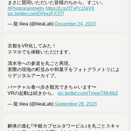
まさに賛同いただいた皆様のちから。すごい。
#Photogrammetry
https://t.co/3TvPc1NiV6
pic.twitter.com/DHixzFX3Tf
— 龍 lilea (@lileaLab)
December 24, 2019
京都をVR化してみた！
スマホでも体験いただけます。
清水寺への参道を丸ごと再現。
実際の現地の町並みや和菓子をフォトグラメトリによ
りデジタルアーカイブ。
バーチャル食べ歩き観光できちゃいます〜
VRの起動は続きから。
pic.twitter.com/TmvwTMn6bZ
— 龍 lilea (@lileaLab)
September 28, 2023
解体の進む｢中銀カプセルタワービル｣を丸ごとスキャ