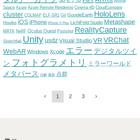
3Dモデル
Arrival
Space
Azure
Azure Remote Rendering
Cinema 4D
CloudCompare
HoloLens
cluster
GoogleEarth
COLMAP
ELF-SR1
Git
iOS
Metashape
iPhone
LichtFeld Studio
Houdini
iPhone X Plus
RealityCapture
Oculus Quest
MRTK
NeRF
Postshot
Unity
VRChat
VR
usdz
Visual Studio
Sketchfab
エラー
デジタルツイ
WebAR
Windows
Xcode
フォトグラメトリ
ン
ミラーワールド
メタバース
点群
分解
換装
1
2
3