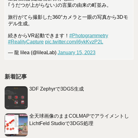
｢うだつが上がらない｣の言葉の由来の町並み。
旅行がてら撮影した360°カメラと一眼の写真から3Dモ
デル生成。
続きからVR起動できます！
#Photogrammetry
#RealityCapture
pic.twitter.com/i6ykKvzP2L
— 龍 lilea (@lileaLab)
January 15, 2023
新着記事
3DF Zephyrで3DGS生成
全天球画像のままCOLMAPでアライメントし
LichtFeld Studioで3DGS処理