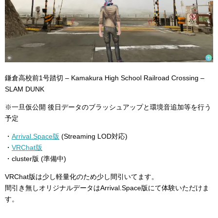
鎌倉高校前1号踏切 – Kamakura High School Railroad Crossing –
SLAM DUNK
※一旦仮公開 後日データのブラッシュアップと環境音追加等を行う
予定
・
Arrival.Space版
(Streaming LOD対応)
・
VRChat版
・cluster版 (準備中)
VRChat版は少し軽量化のため少し間引いてます。
間引き無しオリジナルデータはArrival.Space版にて体験いただけま
す。