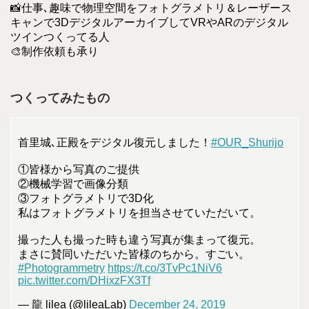
📸仕事､趣味で物理空間をフォトグラメトリ＆レーザース
キャンで3DデジタルアーカイブしてVRやARのデジタル
ツインつくってる人
🎨制作依頼も承り
つくってみたもの
首里城､正殿をデジタル復元しました！
#OUR_Shurijo
①皆様から写真のご提供
②機械学習で画像分類
③フォトグラメトリで3D化
私はフォトグラメトリを担当させていただいて。
撮った人も撮った時も違う写真が集まって復元。
まさに賛同いただいた皆様のちから。すごい。
#Photogrammetry
https://t.co/3TvPc1NiV6
pic.twitter.com/DHixzFX3Tf
— 龍 lilea (@lileaLab)
December 24, 2019