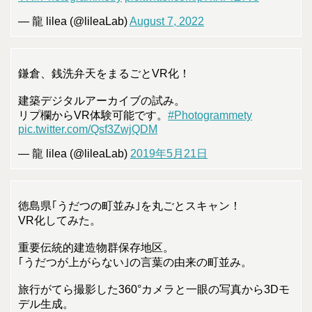
— 龍 lilea (@lileaLab)
August 7, 2022
鎌倉、銭洗弁天をまるごとVR化！
建築デジタルアーカイブの試み。
リプ欄からVR体験可能です。
#Photogrammety
pic.twitter.com/Qsf3ZwjQDM
— 龍 lilea (@lileaLab)
2019年5月21日
徳島県｢うだつの町並み｣を丸ごとスキャン！
VR化してみた。
重要伝統的建造物群保存地区。
｢うだつが上がらない｣の言葉の由来の町並み。
旅行がてら撮影した360°カメラと一眼の写真から3Dモ
デル生成。