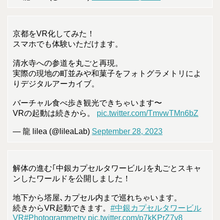
京都をVR化してみた！
スマホでも体験いただけます。
清水寺への参道を丸ごと再現。
実際の現地の町並みや和菓子をフォトグラメトリによ
りデジタルアーカイブ。
バーチャル食べ歩き観光できちゃいます〜
VRの起動は続きから。
pic.twitter.com/TmvwTMn6bZ
— 龍 lilea (@lileaLab)
September 28, 2023
解体の進む｢中銀カプセルタワービル｣を丸ごとスキャ
ンしたワールドを公開しました！
地下から塔屋､カプセル内まで巡れちゃいます。
続きからVR起動できます。
#中銀カプセルタワービル
VR
#Photogrammetry
pic.twitter.com/p7kKPrZ7v8