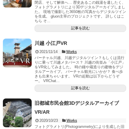
閉店、そして解体へ… 歴史あるこの銭湯を遺したく、
フォトグラメトリにより3Dデジタルアーカイブしまし
た。 現地で撮影した3650枚の写真からデジタルツイン
を生成。 gluon主宰のプロジェクトです。 詳しくはこ
ちら そ...
記事を読む
川越 小江戸VR
2021/11/14
Works
バーチャル川越、川越デジタルツイン？もしくは流行
りに乗って川越メタバース？ 川越の街並み「小江戸」
をVR化してみました。 時の鐘や蔵造りの建物をデジ
タルアーカイブ。 バーチャル観光にいかが？ 食べ歩
きも出来ちゃいます。 VRの起動は以下からどうぞ
ー。 VRChat...
記事を読む
旧都城市民会館3Dデジタルアーカイブ
VR/AR
2020/10/23
Works
フォトグラメトリ(Photogrammetry)により生成した旧