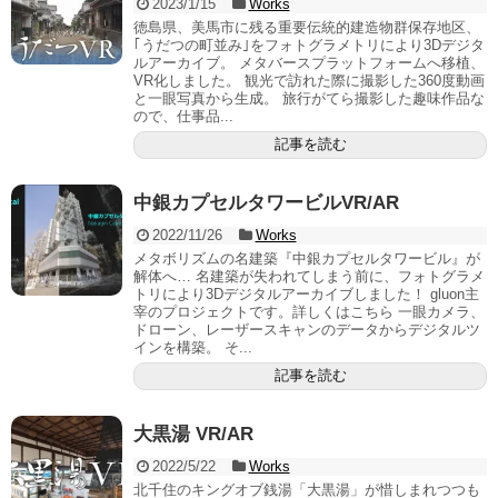
2023/1/15
Works
徳島県、美馬市に残る重要伝統的建造物群保存地区、
｢うだつの町並み｣をフォトグラメトリにより3Dデジタ
ルアーカイブ。 メタバースプラットフォームへ移植、
VR化しました。 観光で訪れた際に撮影した360度動画
と一眼写真から生成。 旅行がてら撮影した趣味作品な
ので、仕事品...
記事を読む
中銀カプセルタワービルVR/AR
2022/11/26
Works
メタボリズムの名建築『中銀カプセルタワービル』が
解体へ… 名建築が失われてしまう前に、フォトグラメ
トリにより3Dデジタルアーカイブしました！ gluon主
宰のプロジェクトです。詳しくはこちら 一眼カメラ、
ドローン、レーザースキャンのデータからデジタルツ
インを構築。 そ...
記事を読む
大黒湯 VR/AR
2022/5/22
Works
北千住のキングオブ銭湯「大黒湯」が惜しまれつつも