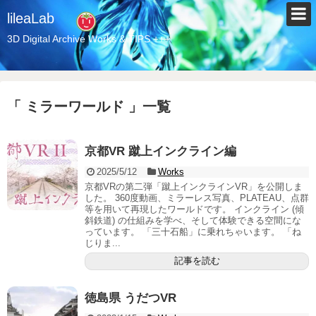
lileaLab
3D Digital Archive Works & TIPS +++
「 ミラーワールド 」一覧
京都VR 蹴上インクライン編
2025/5/12
Works
京都VRの第二弾「蹴上インクラインVR」を公開しま
した。 360度動画、ミラーレス写真、PLATEAU、点群
等を用いて再現したワールドです。 インクライン (傾
斜鉄道) の仕組みを学べ、そして体験できる空間にな
っています。 「三十石船」に乗れちゃいます。 「ね
じりま...
記事を読む
徳島県 うだつVR