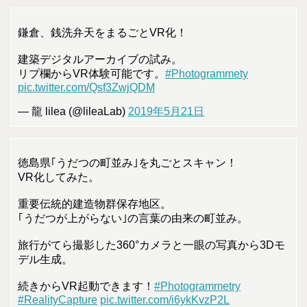
鎌倉、銭洗弁天をまるごとVR化！
建築デジタルアーカイブの試み。
リプ欄からVR体験可能です。
#Photogrammety
pic.twitter.com/Qsf3ZwjQDM
— 龍 lilea (@lileaLab)
2019年5月21日
徳島県｢うだつの町並み｣を丸ごとスキャン！
VR化してみた。
重要伝統的建造物群保存地区。
｢うだつが上がらない｣の言葉の由来の町並み。
旅行がてら撮影した360°カメラと一眼の写真から3Dモ
デル生成。
続きからVR起動できます！
#Photogrammetry
#RealityCapture
pic.twitter.com/i6ykKvzP2L