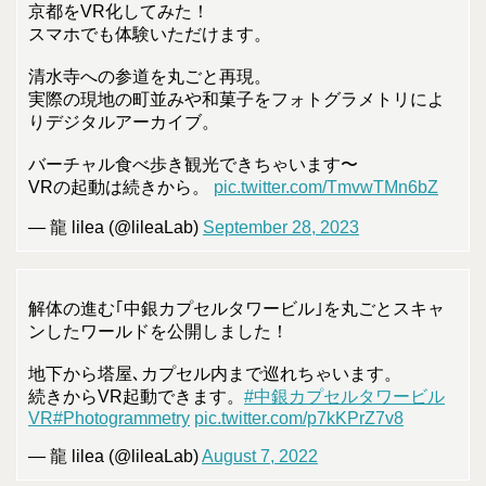
京都をVR化してみた！
スマホでも体験いただけます。
清水寺への参道を丸ごと再現。
実際の現地の町並みや和菓子をフォトグラメトリによ
りデジタルアーカイブ。
バーチャル食べ歩き観光できちゃいます〜
VRの起動は続きから。
pic.twitter.com/TmvwTMn6bZ
— 龍 lilea (@lileaLab)
September 28, 2023
解体の進む｢中銀カプセルタワービル｣を丸ごとスキャ
ンしたワールドを公開しました！
地下から塔屋､カプセル内まで巡れちゃいます。
続きからVR起動できます。
#中銀カプセルタワービル
VR
#Photogrammetry
pic.twitter.com/p7kKPrZ7v8
— 龍 lilea (@lileaLab)
August 7, 2022