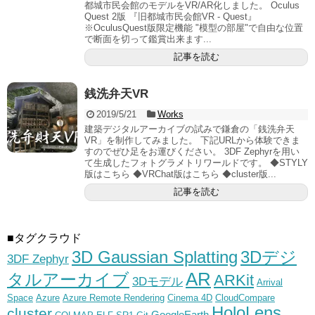
都城市民会館のモデルをVR/AR化しました。 Oculus
Quest 2版 『旧都城市民会館VR - Quest』
※OculusQuest版限定機能 "模型の部屋"で自由な位置
で断面を切って鑑賞出来ます...
記事を読む
銭洗弁天VR
2019/5/21
Works
建築デジタルアーカイブの試みで鎌倉の「銭洗弁天
VR」を制作してみました。 下記URLから体験できま
すのでぜひ足をお運びください。 3DF Zephyrを用い
て生成したフォトグラメトリワールドです。 ◆STYLY
版はこちら ◆VRChat版はこちら ◆cluster版...
記事を読む
■タグクラウド
3D Gaussian Splatting
3Dデジ
3DF Zephyr
AR
タルアーカイブ
ARKit
3Dモデル
Arrival
Space
Azure
Azure Remote Rendering
Cinema 4D
CloudCompare
HoloLens
cluster
GoogleEarth