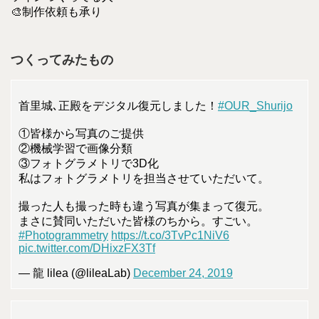
🎨制作依頼も承り
つくってみたもの
首里城､正殿をデジタル復元しました！
#OUR_Shurijo
①皆様から写真のご提供
②機械学習で画像分類
③フォトグラメトリで3D化
私はフォトグラメトリを担当させていただいて。
撮った人も撮った時も違う写真が集まって復元。
まさに賛同いただいた皆様のちから。すごい。
#Photogrammetry
https://t.co/3TvPc1NiV6
pic.twitter.com/DHixzFX3Tf
— 龍 lilea (@lileaLab)
December 24, 2019