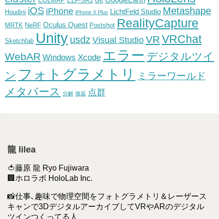
COLMAP
ELF-SR1
Git
iOS
Metashape
iPhone
LichtFeld Studio
Houdini
iPhone X Plus
RealityCapture
Oculus Quest
MRTK
NeRF
Postshot
Unity
VRChat
VR
usdz
Visual Studio
Sketchfab
エラー
デジタルツイ
WebAR
Windows
Xcode
フォトグラメトリ
ン
ミラーワールド
メタバース
点群
分解
換装
龍 lilea
🍅藤原 龍 Ryo Fujiwara
🏢ホロラボ HoloLab Inc.
📸仕事､趣味で物理空間をフォトグラメトリ＆レーザース
キャンで3DデジタルアーカイブしてVRやARのデジタル
ツインつくってる人