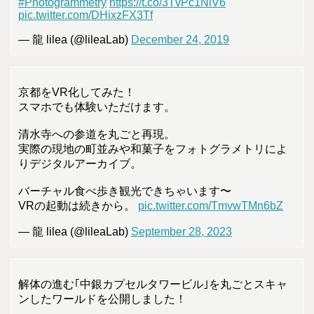
#Photogrammetry
https://t.co/3TvPc1NiV6
pic.twitter.com/DHixzFX3Tf
— 龍 lilea (@lileaLab)
December 24, 2019
京都をVR化してみた！
スマホでも体験いただけます。
清水寺への参道を丸ごと再現。
実際の現地の町並みや和菓子をフォトグラメトリによ
りデジタルアーカイブ。
バーチャル食べ歩き観光できちゃいます〜
VRの起動は続きから。
pic.twitter.com/TmvwTMn6bZ
— 龍 lilea (@lileaLab)
September 28, 2023
解体の進む｢中銀カプセルタワービル｣を丸ごとスキャ
ンしたワールドを公開しました！