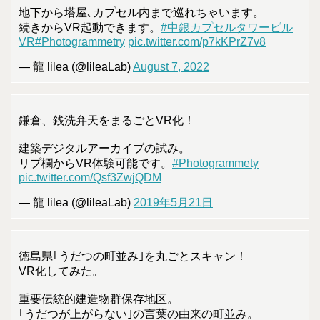
地下から塔屋､カプセル内まで巡れちゃいます。
続きからVR起動できます。
#中銀カプセルタワービル
VR
#Photogrammetry
pic.twitter.com/p7kKPrZ7v8
— 龍 lilea (@lileaLab)
August 7, 2022
鎌倉、銭洗弁天をまるごとVR化！
建築デジタルアーカイブの試み。
リプ欄からVR体験可能です。
#Photogrammety
pic.twitter.com/Qsf3ZwjQDM
— 龍 lilea (@lileaLab)
2019年5月21日
徳島県｢うだつの町並み｣を丸ごとスキャン！
VR化してみた。
重要伝統的建造物群保存地区。
｢うだつが上がらない｣の言葉の由来の町並み。