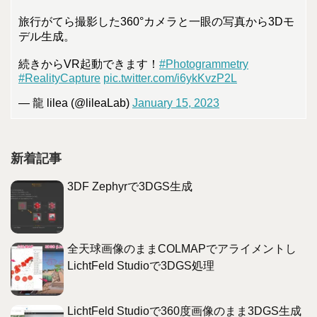
旅行がてら撮影した360°カメラと一眼の写真から3Dモ
デル生成。
続きからVR起動できます！
#Photogrammetry
#RealityCapture
pic.twitter.com/i6ykKvzP2L
— 龍 lilea (@lileaLab)
January 15, 2023
新着記事
3DF Zephyrで3DGS生成
全天球画像のままCOLMAPでアライメントし
LichtFeld Studioで3DGS処理
LichtFeld Studioで360度画像のまま3DGS生成