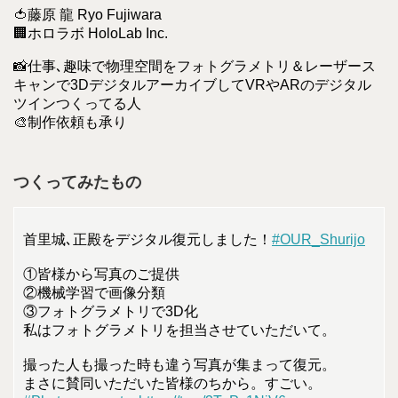
🍅藤原 龍 Ryo Fujiwara
🏢ホロラボ HoloLab Inc.
📸仕事､趣味で物理空間をフォトグラメトリ＆レーザース
キャンで3DデジタルアーカイブしてVRやARのデジタル
ツインつくってる人
🎨制作依頼も承り
つくってみたもの
首里城､正殿をデジタル復元しました！
#OUR_Shurijo
①皆様から写真のご提供
②機械学習で画像分類
③フォトグラメトリで3D化
私はフォトグラメトリを担当させていただいて。
撮った人も撮った時も違う写真が集まって復元。
まさに賛同いただいた皆様のちから。すごい。