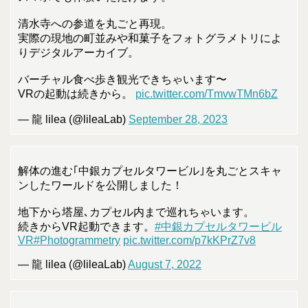
清水寺への参道を丸ごと再現。
実際の現地の町並みや和菓子をフォトグラメトリによ
りデジタルアーカイブ。
バーチャル食べ歩き観光できちゃいます〜
VRの起動は続きから。
pic.twitter.com/TmvwTMn6bZ
— 龍 lilea (@lileaLab)
September 28, 2023
解体の進む｢中銀カプセルタワービル｣を丸ごとスキャ
ンしたワールドを公開しました！
地下から塔屋､カプセル内まで巡れちゃいます。
続きからVR起動できます。
#中銀カプセルタワービル
VR
#Photogrammetry
pic.twitter.com/p7kKPrZ7v8
— 龍 lilea (@lileaLab)
August 7, 2022