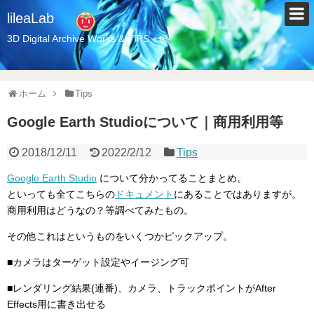
lileaLab
3D Digital Archive Works & TIPS +++
ホーム
Tips
Google Earth Studioについて｜商用利用等
2018/12/11
2022/2/12
Tips
Google Earth Studio
について分かってることまとめ。
といっても全てこちらの
ドキュメント
にあることではありますが。
商用利用はどうなの？等調べてみたもの。
その他これはというものをいくつかピックアップ。
■カメラはターゲット設定やイージング可
■レンダリング結果(連番)、カメラ、トラックポイントがAfter
Effects用に書き出せる