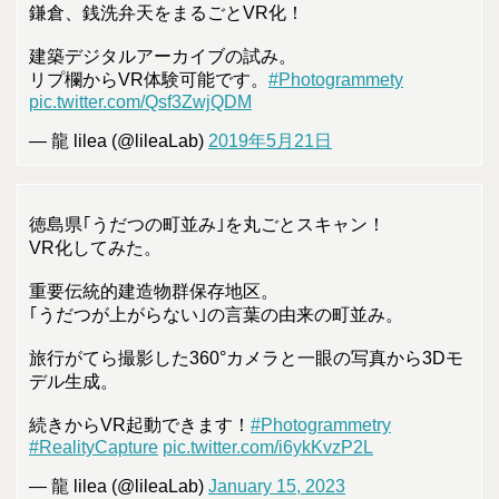
鎌倉、銭洗弁天をまるごとVR化！
建築デジタルアーカイブの試み。
リプ欄からVR体験可能です。
#Photogrammety
pic.twitter.com/Qsf3ZwjQDM
— 龍 lilea (@lileaLab)
2019年5月21日
徳島県｢うだつの町並み｣を丸ごとスキャン！
VR化してみた。
重要伝統的建造物群保存地区。
｢うだつが上がらない｣の言葉の由来の町並み。
旅行がてら撮影した360°カメラと一眼の写真から3Dモ
デル生成。
続きからVR起動できます！
#Photogrammetry
#RealityCapture
pic.twitter.com/i6ykKvzP2L
— 龍 lilea (@lileaLab)
January 15, 2023