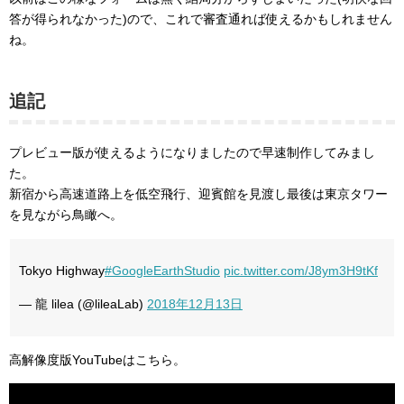
答が得られなかった)ので、これで審査通れば使えるかもしれません
ね。
追記
プレビュー版が使えるようになりましたので早速制作してみまし
た。
新宿から高速道路上を低空飛行、迎賓館を見渡し最後は東京タワー
を見ながら鳥瞰へ。
Tokyo Highway
#GoogleEarthStudio
pic.twitter.com/J8ym3H9tKf
— 龍 lilea (@lileaLab)
2018
年
12
月
13
日
高解像度版YouTubeはこちら。