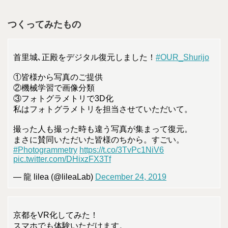
つくってみたもの
首里城､正殿をデジタル復元しました！
#OUR_Shurijo
①皆様から写真のご提供
②機械学習で画像分類
③フォトグラメトリで3D化
私はフォトグラメトリを担当させていただいて。
撮った人も撮った時も違う写真が集まって復元。
まさに賛同いただいた皆様のちから。すごい。
#Photogrammetry
https://t.co/3TvPc1NiV6
pic.twitter.com/DHixzFX3Tf
— 龍 lilea (@lileaLab)
December 24, 2019
京都をVR化してみた！
スマホでも体験いただけます。