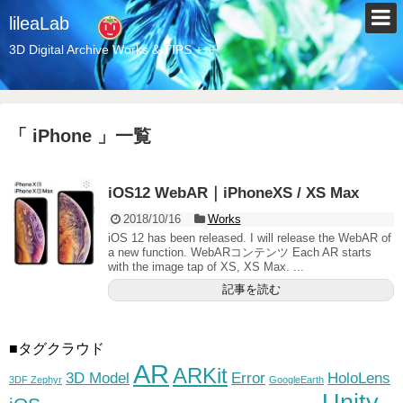
lileaLab
3D Digital Archive Works & TIPS +++
「 iPhone 」一覧
iOS12 WebAR｜iPhoneXS / XS Max
2018/10/16
Works
iOS 12 has been released. I will release the WebAR of
a new function. WebARコンテンツ Each AR starts
with the image tap of XS, XS Max. ...
記事を読む
■タグクラウド
AR
ARKit
3D Model
Error
HoloLens
3DF Zephyr
GoogleEarth
Unity