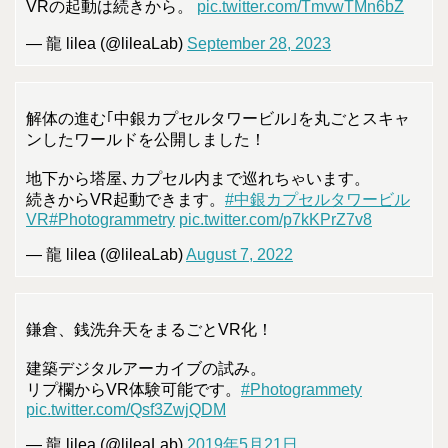
VRの起動は続きから。
pic.twitter.com/TmvwTMn6bZ
— 龍 lilea (@lileaLab)
September 28, 2023
解体の進む｢中銀カプセルタワービル｣を丸ごとスキャ
ンしたワールドを公開しました！
地下から塔屋､カプセル内まで巡れちゃいます。
続きからVR起動できます。
#中銀カプセルタワービル
VR
#Photogrammetry
pic.twitter.com/p7kKPrZ7v8
— 龍 lilea (@lileaLab)
August 7, 2022
鎌倉、銭洗弁天をまるごとVR化！
建築デジタルアーカイブの試み。
リプ欄からVR体験可能です。
#Photogrammety
pic.twitter.com/Qsf3ZwjQDM
— 龍 lilea (@lileaLab)
2019年5月21日