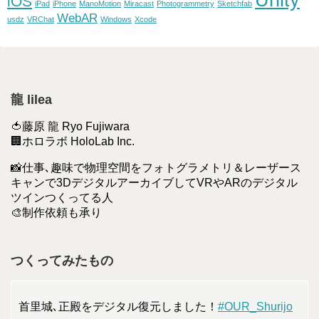
iOS
iPad
iPhone
ManoMotion
Miracast
Photogrammetry
Sketchfab
WebAR
usdz
VRChat
Windows
Xcode
龍 lilea
🍅藤原 龍 Ryo Fujiwara
🏢ホロラボ HoloLab Inc.
📸仕事､趣味で物理空間をフォトグラメトリ＆レーザース
キャンで3DデジタルアーカイブしてVRやARのデジタル
ツインつくってる人
🎨制作依頼も承り
つくってみたもの
首里城､正殿をデジタル復元しました！
#OUR_Shurijo