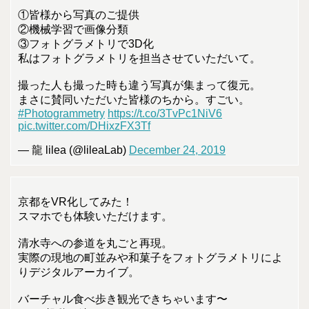
①皆様から写真のご提供
②機械学習で画像分類
③フォトグラメトリで3D化
私はフォトグラメトリを担当させていただいて。
撮った人も撮った時も違う写真が集まって復元。
まさに賛同いただいた皆様のちから。すごい。
#Photogrammetry
https://t.co/3TvPc1NiV6
pic.twitter.com/DHixzFX3Tf
— 龍 lilea (@lileaLab)
December 24, 2019
京都をVR化してみた！
スマホでも体験いただけます。
清水寺への参道を丸ごと再現。
実際の現地の町並みや和菓子をフォトグラメトリによ
りデジタルアーカイブ。
バーチャル食べ歩き観光できちゃいます〜