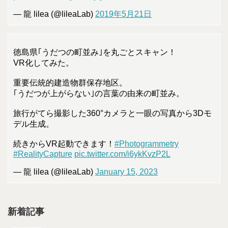
— 龍 lilea (@lileaLab)
2019年5月21日
徳島県｢うだつの町並み｣を丸ごとスキャン！
VR化してみた。
重要伝統的建造物群保存地区。
｢うだつが上がらない｣の言葉の由来の町並み。
旅行がてら撮影した360°カメラと一眼の写真から3Dモ
デル生成。
続きからVR起動できます！
#Photogrammetry
#RealityCapture
pic.twitter.com/i6ykKvzP2L
— 龍 lilea (@lileaLab)
January 15, 2023
新着記事