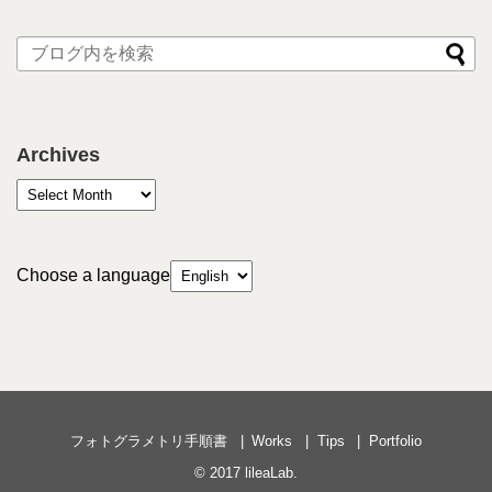
Archives
Choose a language
フォトグラメトリ手順書
Works
Tips
Portfolio
© 2017
lileaLab
.