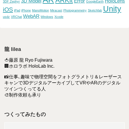
ARKit
3D Model
Error
HoloLens
3DF Zephyr
GoogleEarth
Unity
iOS
iPad
iPhone
ManoMotion
Miracast
Photogrammetry
Sketchfab
WebAR
usdz
VRChat
Windows
Xcode
龍 lilea
🍅藤原 龍 Ryo Fujiwara
🏢ホロラボ HoloLab Inc.
📸仕事､趣味で物理空間をフォトグラメトリ＆レーザース
キャンで3DデジタルアーカイブしてVRやARのデジタル
ツインつくってる人
🎨制作依頼も承り
つくってみたもの