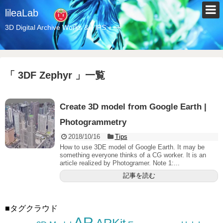
lileaLab
3D Digital Archive Works & TIPS +++
「 3DF Zephyr 」一覧
Create 3D model from Google Earth |
Photogrammetry
2018/10/16
Tips
How to use 3DE model of Google Earth. It may be
something everyone thinks of a CG worker. It is an
article realized by Photogramer. Note 1:...
記事を読む
■タグクラウド
AR