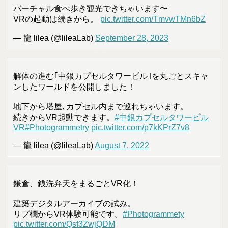
バーチャル食べ歩き観光できちゃいます〜
VRの起動は続きから。
pic.twitter.com/TmvwTMn6bZ
— 龍 lilea (@lileaLab)
September 28, 2023
解体の進む｢中銀カプセルタワービル｣を丸ごとスキャ
ンしたワールドを公開しました！
地下から塔屋､カプセル内まで巡れちゃいます。
続きからVR起動できます。
#中銀カプセルタワービル
VR
#Photogrammetry
pic.twitter.com/p7kKPrZ7v8
— 龍 lilea (@lileaLab)
August 7, 2022
鎌倉、銭洗弁天をまるごとVR化！
建築デジタルアーカイブの試み。
リプ欄からVR体験可能です。
#Photogrammety
pic.twitter.com/Qsf3ZwjQDM