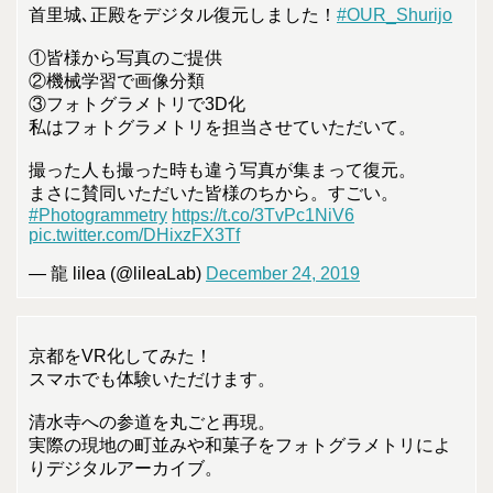
首里城､正殿をデジタル復元しました！
#OUR_Shurijo
①皆様から写真のご提供
②機械学習で画像分類
③フォトグラメトリで3D化
私はフォトグラメトリを担当させていただいて。
撮った人も撮った時も違う写真が集まって復元。
まさに賛同いただいた皆様のちから。すごい。
#Photogrammetry
https://t.co/3TvPc1NiV6
pic.twitter.com/DHixzFX3Tf
— 龍 lilea (@lileaLab)
December 24, 2019
京都をVR化してみた！
スマホでも体験いただけます。
清水寺への参道を丸ごと再現。
実際の現地の町並みや和菓子をフォトグラメトリによ
りデジタルアーカイブ。