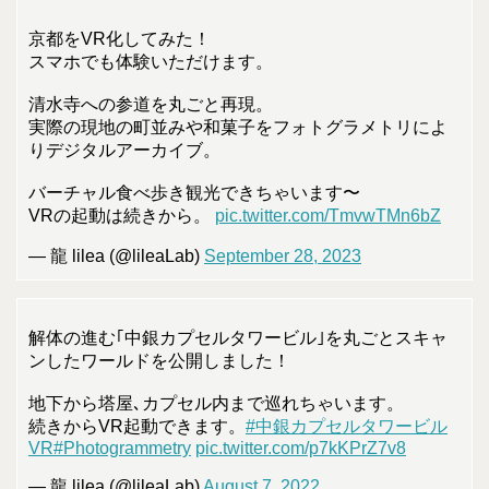
京都をVR化してみた！
スマホでも体験いただけます。
清水寺への参道を丸ごと再現。
実際の現地の町並みや和菓子をフォトグラメトリによ
りデジタルアーカイブ。
バーチャル食べ歩き観光できちゃいます〜
VRの起動は続きから。
pic.twitter.com/TmvwTMn6bZ
— 龍 lilea (@lileaLab)
September 28, 2023
解体の進む｢中銀カプセルタワービル｣を丸ごとスキャ
ンしたワールドを公開しました！
地下から塔屋､カプセル内まで巡れちゃいます。
続きからVR起動できます。
#中銀カプセルタワービル
VR
#Photogrammetry
pic.twitter.com/p7kKPrZ7v8
— 龍 lilea (@lileaLab)
August 7, 2022