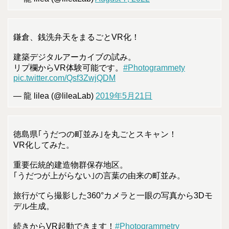
鎌倉、銭洗弁天をまるごとVR化！
建築デジタルアーカイブの試み。
リプ欄からVR体験可能です。
#Photogrammety
pic.twitter.com/Qsf3ZwjQDM
— 龍 lilea (@lileaLab)
2019年5月21日
徳島県｢うだつの町並み｣を丸ごとスキャン！
VR化してみた。
重要伝統的建造物群保存地区。
｢うだつが上がらない｣の言葉の由来の町並み。
旅行がてら撮影した360°カメラと一眼の写真から3Dモ
デル生成。
続きからVR起動できます！
#Photogrammetry