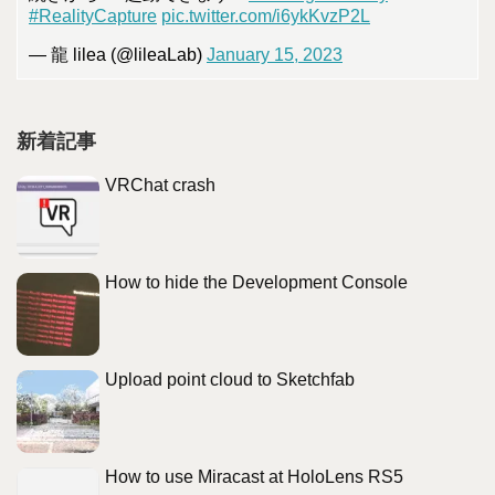
#RealityCapture
pic.twitter.com/i6ykKvzP2L
— 龍 lilea (@lileaLab)
January 15, 2023
新着記事
VRChat crash
How to hide the Development Console
Upload point cloud to Sketchfab
How to use Miracast at HoloLens RS5