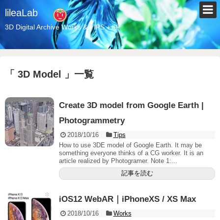
lileaLab
3D Digital Archive Works & TIPS +++
「 3D Model 」一覧
Create 3D model from Google Earth |
Photogrammetry
2018/10/16
Tips
How to use 3DE model of Google Earth. It may be
something everyone thinks of a CG worker. It is an
article realized by Photogramer. Note 1:...
記事を読む
iOS12 WebAR｜iPhoneXS / XS Max
2018/10/16
Works