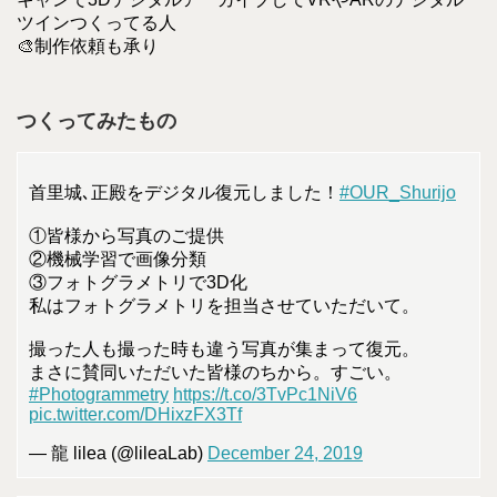
ツインつくってる人
🎨制作依頼も承り
つくってみたもの
首里城､正殿をデジタル復元しました！
#OUR_Shurijo
①皆様から写真のご提供
②機械学習で画像分類
③フォトグラメトリで3D化
私はフォトグラメトリを担当させていただいて。
撮った人も撮った時も違う写真が集まって復元。
まさに賛同いただいた皆様のちから。すごい。
#Photogrammetry
https://t.co/3TvPc1NiV6
pic.twitter.com/DHixzFX3Tf
— 龍 lilea (@lileaLab)
December 24, 2019