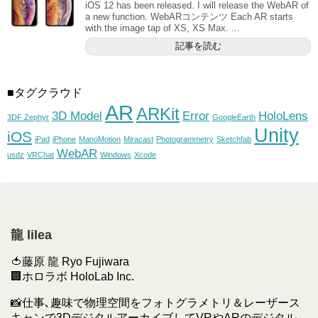
iOS 12 has been released. I will release the WebAR of
a new function. WebARコンテンツ Each AR starts
with the image tap of XS, XS Max. ...
記事を読む
■タグクラウド
AR
ARKit
3D Model
Error
HoloLens
3DF Zephyr
GoogleEarth
Unity
iOS
iPad
iPhone
ManoMotion
Miracast
Photogrammetry
Sketchfab
WebAR
usdz
VRChat
Windows
Xcode
龍 lilea
🍅藤原 龍 Ryo Fujiwara
🏢ホロラボ HoloLab Inc.
📸仕事､趣味で物理空間をフォトグラメトリ＆レーザース
キャンで3DデジタルアーカイブしてVRやARのデジタル