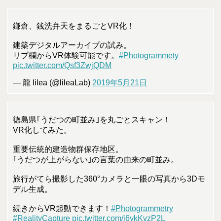
鎌倉、銭洗弁天をまるごとVR化！
建築デジタルアーカイブの試み。
リプ欄からVR体験可能です。
#Photogrammety
pic.twitter.com/Qsf3ZwjQDM
— 龍 lilea (@lileaLab)
2019年5月21日
徳島県｢うだつの町並み｣を丸ごとスキャン！
VR化してみた。
重要伝統的建造物群保存地区。
｢うだつが上がらない｣の言葉の由来の町並み。
旅行がてら撮影した360°カメラと一眼の写真から3Dモ
デル生成。
続きからVR起動できます！
#Photogrammetry
#RealityCapture
pic.twitter.com/i6ykKvzP2L