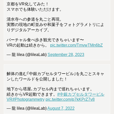
京都をVR化してみた！
スマホでも体験いただけます。
清水寺への参道を丸ごと再現。
実際の現地の町並みや和菓子をフォトグラメトリによ
りデジタルアーカイブ。
バーチャル食べ歩き観光できちゃいます〜
VRの起動は続きから。
pic.twitter.com/TmvwTMn6bZ
— 龍 lilea (@lileaLab)
September 28, 2023
解体の進む｢中銀カプセルタワービル｣を丸ごとスキャ
ンしたワールドを公開しました！
地下から塔屋､カプセル内まで巡れちゃいます。
続きからVR起動できます。
#中銀カプセルタワービル
VR
#Photogrammetry
pic.twitter.com/p7kKPrZ7v8
— 龍 lilea (@lileaLab)
August 7, 2022