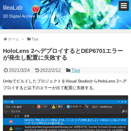
lileaLab
3D Digital Archive Works & TIPS +++
ホーム
Tips
HoloLens 2へデプロイするとDEP6701エラー
が発生し配置に失敗する
2021/3/24
2022/2/12
Tips
UnityでビルドしたプロジェクトをVisual StudioからHoloLens 2へデ
プロイすると以下のエラーが出て配置に失敗する。