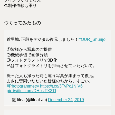
ツインつくってる人
🎨制作依頼も承り
つくってみたもの
首里城､正殿をデジタル復元しました！
#OUR_Shurijo
①皆様から写真のご提供
②機械学習で画像分類
③フォトグラメトリで3D化
私はフォトグラメトリを担当させていただいて。
撮った人も撮った時も違う写真が集まって復元。
まさに賛同いただいた皆様のちから。すごい。
#Photogrammetry
https://t.co/3TvPc1NiV6
pic.twitter.com/DHixzFX3Tf
— 龍 lilea (@lileaLab)
December 24, 2019