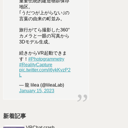
重要伝統的建造物群保存
地区。
｢うだつが上がらない｣の
言葉の由来の町並み。
旅行がてら撮影した360°
カメラと一眼の写真から
3Dモデル生成。
続きからVR起動できま
す！
#Photogrammetry
#RealityCapture
pic.twitter.com/i6ykKvzP2
L
— 龍 lilea (@lileaLab)
January 15, 2023
新着記事
VRChat crash