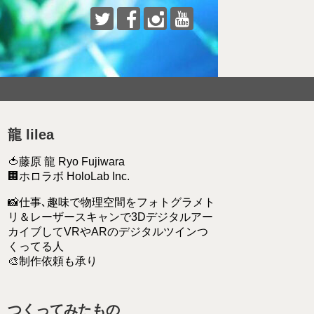
龍 lilea
🍅藤原 龍 Ryo Fujiwara
🏢ホロラボ HoloLab Inc.
📸仕事､趣味で物理空間をフォトグラメト
リ＆レーザースキャンで3Dデジタルアー
カイブしてVRやARのデジタルツインつ
くってる人
🎨制作依頼も承り
つくってみたもの