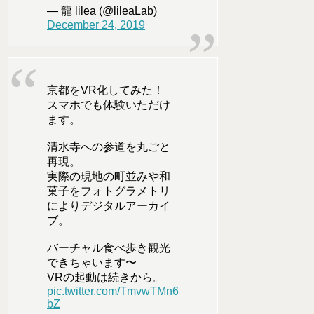
— 龍 lilea (@lileaLab)
December 24, 2019
京都をVR化してみた！
スマホでも体験いただけ
ます。
清水寺への参道を丸ごと
再現。
実際の現地の町並みや和
菓子をフォトグラメトリ
によりデジタルアーカイ
ブ。
バーチャル食べ歩き観光
できちゃいます〜
VRの起動は続きから。
pic.twitter.com/TmvwTMn6
bZ