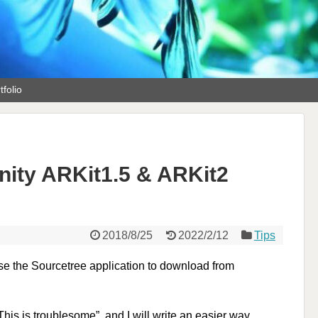
tfolio
ity ARKit1.5 & ARKit2
2018/8/25
2022/2/12
Tips
se the Sourcetree application to download from
his is troublesome”, and I will write an easier way