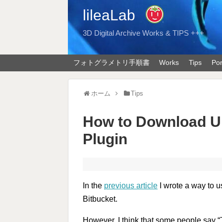
lileaLab
3D Digital Archive Works & TIPS +++
フォトグラメトリ手順書
Works
Tips
Por
ホーム
Tips
How to Download Un
Plugin
In the
previous article
I wrote a way to u
Bitbucket.
However, I think that some people say “T