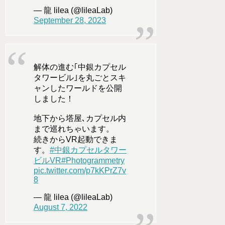
— 龍 lilea (@lileaLab)
September 28, 2023
解体の進む｢中銀カプセル
タワービル｣を丸ごとスキ
ャンしたワールドを公開
しました！
地下から塔屋､カプセル内
まで巡れちゃいます。
続きからVR起動できま
す。
#中銀カプセルタワー
ビルVR
#Photogrammetry
pic.twitter.com/p7kKPrZ7v
8
— 龍 lilea (@lileaLab)
August 7, 2022