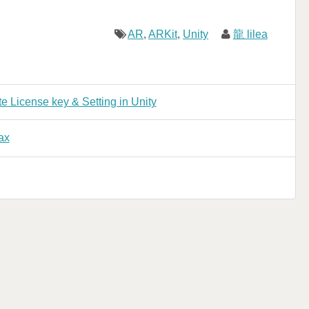
AR
,
ARKit
,
Unity
龍 lilea
e License key & Setting in Unity
ax