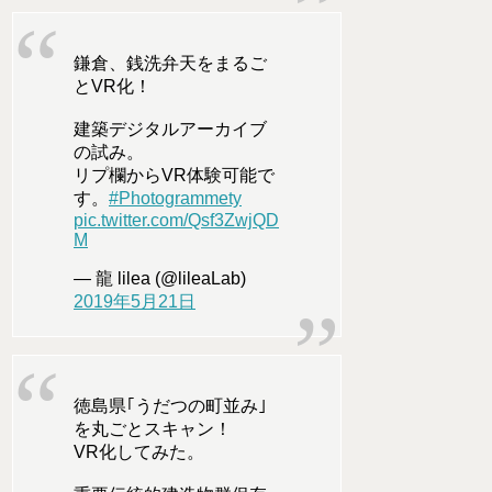
鎌倉、銭洗弁天をまるご
とVR化！
建築デジタルアーカイブ
の試み。
リプ欄からVR体験可能で
す。
#Photogrammety
pic.twitter.com/Qsf3ZwjQD
M
— 龍 lilea (@lileaLab)
2019年5月21日
徳島県｢うだつの町並み｣
を丸ごとスキャン！
VR化してみた。