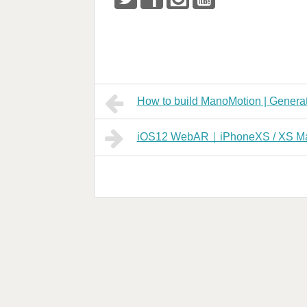
How to build ManoMotion | Generat
iOS12 WebAR｜iPhoneXS / XS M