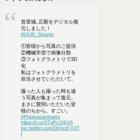
首里城､正殿をデジタル復
元しました！
#OUR_Shurijo
①皆様から写真のご提供
②機械学習で画像分類
③フォトグラメトリで3D
化
私はフォトグラメトリを
担当させていただいて。
撮った人も撮った時も違
う写真が集まって復元。
まさに賛同いただいた皆
様のちから。すごい。
#Photogrammetry
https://t.co/3TvPc1NiV6
pic.twitter.com/DHixzFX3T
f