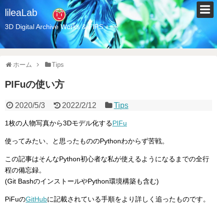
lileaLab
3D Digital Archive Works & TIPS +++
ホーム
Tips
PIFuの使い方
2020/5/3
2022/2/12
Tips
1枚の人物写真から3Dモデル化する
PIFu
使ってみたい、と思ったもののPythonわからず苦戦。
この記事はそんなPython初心者な私が使えるようになるまでの全行
程の備忘録。
(Git BashのインストールやPython環境構築も含む)
PiFuの
GitHub
に記載されている手順をより詳しく追ったものです。