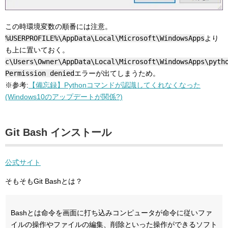
この時環境変数の順番には注意。
%USERPROFILE%\AppData\Local\Microsoft\WindowsApps
より
も上に置いておく。
c\Users\Owner\AppData\Local\Microsoft\WindowsApps\pyth
Permission denied
エラーが出てしまうため。
※参考:
【備忘録】Pythonコマンドが認識してくれなくなった
(Windows10のアップデートが関係?)
Git Bash インストール
公式サイト
そもそもGit Bashとは？
Bashとは命令を画面に打ち込みコンピュータが命令に従いファ
イルの操作やファイルの編集、削除といった操作ができるソフト