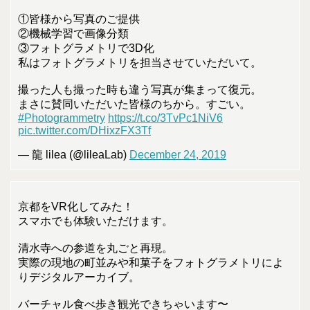
①皆様から写真のご提供
②機械学習で画像分類
③フォトグラメトリで3D化
私はフォトグラメトリを担当させていただいて。
撮った人も撮った時も違う写真が集まって復元。
まさに賛同いただいた皆様のちから。すごい。
#Photogrammetry
https://t.co/3TvPc1NiV6
pic.twitter.com/DHixzFX3Tf
— 龍 lilea (@lileaLab)
December 24, 2019
京都をVR化してみた！
スマホでも体験いただけます。
清水寺への参道を丸ごと再現。
実際の現地の町並みや和菓子をフォトグラメトリによ
りデジタルアーカイブ。
バーチャル食べ歩き観光できちゃいます〜