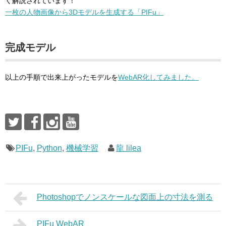
く解説されています！
一枚の人物画像から3Dモデルを生成する「PIFu」
完成モデル
以上の手順で出来上がったモデルを
WebAR化してみました。
PIFu
,
Python
,
機械学習
龍 lilea
Photoshopでノンスケールな図面上の寸法を測る
PIFu WebAR