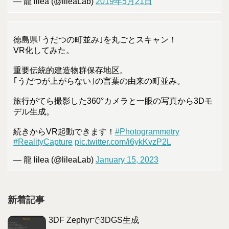
— 龍 lilea (@lileaLab)
2019年5月21日
徳島県｢うだつの町並み｣を丸ごとスキャン！
VR化してみた。
重要伝統的建造物群保存地区。
｢うだつが上がらない｣の言葉の由来の町並み。
旅行がてら撮影した360°カメラと一眼の写真から3Dモ
デル生成。
続きからVR起動できます！
#Photogrammetry
#RealityCapture
pic.twitter.com/i6ykKvzP2L
— 龍 lilea (@lileaLab)
January 15, 2023
新着記事
3DF Zephyrで3DGS生成