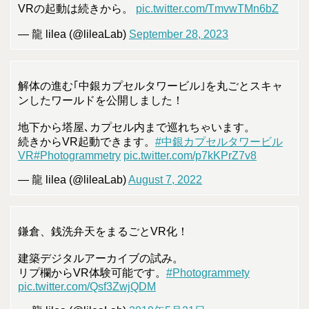
VRの起動は続きから。
pic.twitter.com/TmvwTMn6bZ
— 龍 lilea (@lileaLab)
September 28, 2023
解体の進む｢中銀カプセルタワービル｣を丸ごとスキャ
ンしたワールドを公開しました！
地下から塔屋､カプセル内まで巡れちゃいます。
続きからVR起動できます。
#中銀カプセルタワービル
VR
#Photogrammetry
pic.twitter.com/p7kKPrZ7v8
— 龍 lilea (@lileaLab)
August 7, 2022
鎌倉、銭洗弁天をまるごとVR化！
建築デジタルアーカイブの試み。
リプ欄からVR体験可能です。
#Photogrammety
pic.twitter.com/Qsf3ZwjQDM