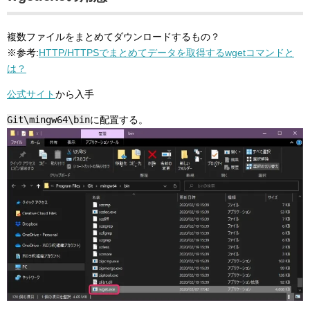
複数ファイルをまとめてダウンロードするもの？
※参考:
HTTP/HTTPSでまとめてデータを取得するwgetコマンドと
は？
公式サイト
から入手
Git\mingw64\bin
に配置する。