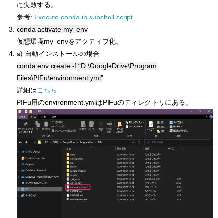
に失敗する。
参考:
Execute conda in subshell script
conda activate my_env
仮想環境my_envをアクティブ化。
a) 自動インストールの場合
conda env create -f “D:\GoogleDrive\Program
Files\PIFu\environment.yml”
詳細は
こちら
PIFu用のenvironment.ymlはPIFuのディレクトリにある。