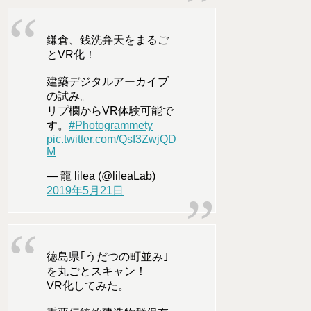
鎌倉、銭洗弁天をまるご
とVR化！
建築デジタルアーカイブ
の試み。
リプ欄からVR体験可能で
す。
#Photogrammety
pic.twitter.com/Qsf3ZwjQD
M
— 龍 lilea (@lileaLab)
2019年5月21日
徳島県｢うだつの町並み｣
を丸ごとスキャン！
VR化してみた。