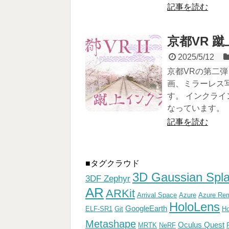
記事を読む
京都VR 
2025/5/12
京都VRの第二弾
画、ミラーレス写
す。 インクライ
なっています。 
記事を読む
■タグクラウド
3D Gaussian Spla
3DF Zephyr
AR
ARKit
Arrival Space
Azure
Azure Rem
HoloLens
GoogleEarth
ELF-SR1
Git
Ho
Metashape
Oculus Quest
MRTK
NeRF