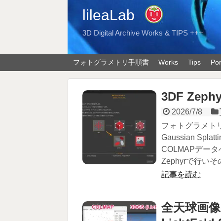
lileaLab
3D Digital Archive Works & TIPS +++
フォトグラメトリ手順書
Works
Tips
Por
3DF Zep
2026/7/8
フォトグラメトリの
Gaussian S
COLMAPデー
Zephyrで行いその後
記事を読む
全天球画像