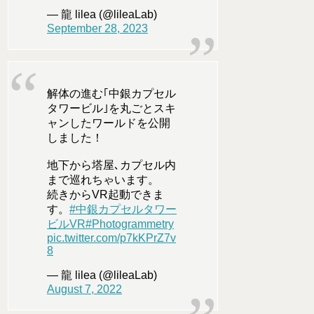
— 龍 lilea (@lileaLab)
September 28, 2023
解体の進む｢中銀カプセル
タワービル｣を丸ごとスキ
ャンしたワールドを公開
しました！
地下から塔屋､カプセル内
まで巡れちゃいます。
続きからVR起動できま
す。
#中銀カプセルタワー
ビルVR
#Photogrammetry
pic.twitter.com/p7kKPrZ7v
8
— 龍 lilea (@lileaLab)
August 7, 2022