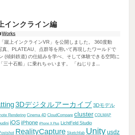
蹴上インクライン編
Works
「蹴上インクラインVR」を公開しました。 360度動
真、PLATEAU、点群等を用いて再現したワールドで
ン (傾斜鉄道) の仕組みを学べ、そして体験できる空間に
「三十石船」に乗れちゃいます。 「ねじりま...
tting
3Dデジタルアーカイブ
3Dモデル
cluster
ote Rendering
Cinema 4D
CloudCompare
COLMAP
iOS
iPhone
LichtFeld Studio
udini
iPhone X Plus
Unity
RealityCapture
usdz
Postshot
Sketchfab