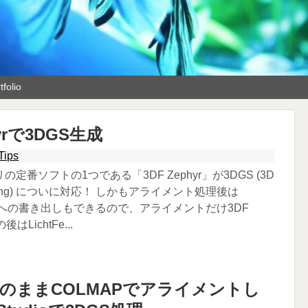
tfolio
hyrで3DGS生成
Tips
定番ソフトの1つである「3DF Zephyr」が3DGS (3D
platting) についに対応！ しかもアライメント処理後は
タへの書き出しもできるので、アライメントだけ3DF
はLichtFe...
のままCOLMAPでアライメントし