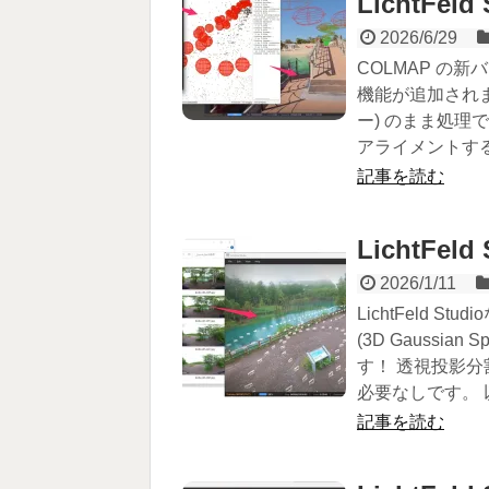
LichtFel
2026/6/29
COLMAP の新
機能が追加されま
ー) のまま処
アライメントする
記事を読む
LichtFe
2026/1/11
LichtFeld 
(3D Gaussi
す！ 透視投影
必要なしです。 以
記事を読む