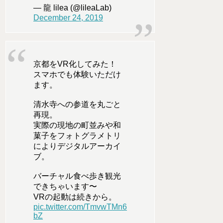
— 龍 lilea (@lileaLab)
December 24, 2019
京都をVR化してみた！
スマホでも体験いただけ
ます。
清水寺への参道を丸ごと
再現。
実際の現地の町並みや和
菓子をフォトグラメトリ
によりデジタルアーカイ
ブ。
バーチャル食べ歩き観光
できちゃいます〜
VRの起動は続きから。
pic.twitter.com/TmvwTMn6
bZ