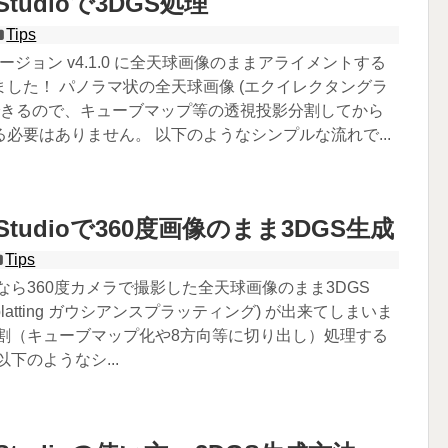
d Studioで3DGS処理
Tips
バージョン v4.1.0 に全天球画像のままアライメントする
した！ パノラマ状の全天球画像 (エクイレクタングラ
理できるので、キューブマップ等の透視投影分割してから
必要はありません。 以下のようなシンプルな流れで...
ld Studioで360度画像のまま3DGS生成
Tips
Studioなら360度カメラで撮影した全天球画像のまま3DGS
an Splatting ガウシアンスプラッティング) が出来てしまいま
分割（キューブマップ化や8方向等に切り出し）処理する
下のようなシ...