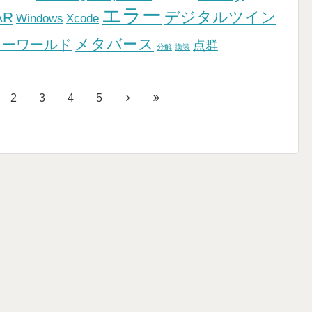
エラー
デジタルツイン
AR
Windows
Xcode
メタバース
ラーワールド
点群
分解
換装
2
3
4
5