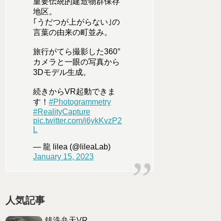
重要伝統的建造物群保存
地区。
｢うだつが上がらない｣の
言葉の由来の町並み。
旅行がてら撮影した360°
カメラと一眼の写真から
3Dモデル生成。
続きからVR起動できま
す！
#Photogrammetry
#RealityCapture
pic.twitter.com/i6ykKvzP2
L
— 龍 lilea (@lileaLab)
January 15, 2023
人気記事
銭洗弁天VR