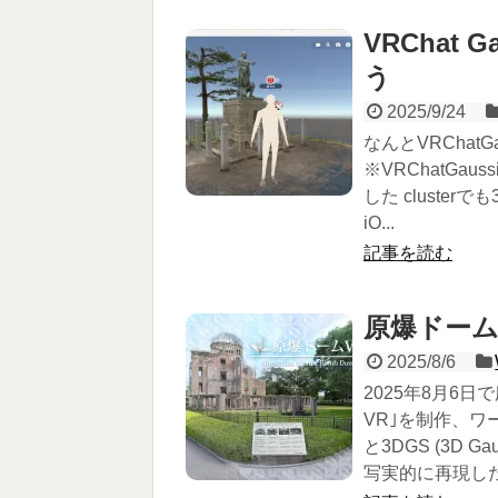
VRChat G
う
2025/9/24
なんとVRChatG
※VRChatGau
した cluster
iO...
記事を読む
原爆ドーム
2025/8/6
2025年8月6
VR｣を制作、
と3DGS (3D G
写実的に再現した空