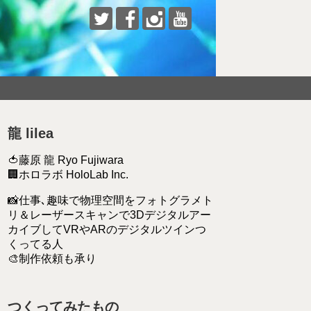
龍 lilea
🍅藤原 龍 Ryo Fujiwara
🏢ホロラボ HoloLab Inc.
📸仕事､趣味で物理空間をフォトグラメト
リ＆レーザースキャンで3Dデジタルアー
カイブしてVRやARのデジタルツインつ
くってる人
🎨制作依頼も承り
つくってみたもの