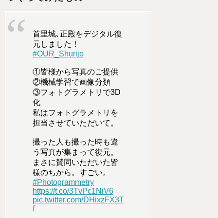
首里城､正殿をデジタル復
元しました！
#OUR_Shurijo
①皆様から写真のご提供
②機械学習で画像分類
③フォトグラメトリで3D
化
私はフォトグラメトリを
担当させていただいて。
撮った人も撮った時も違
う写真が集まって復元。
まさに賛同いただいた皆
様のちから。すごい。
#Photogrammetry
https://t.co/3TvPc1NiV6
pic.twitter.com/DHixzFX3T
f