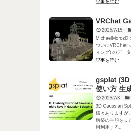
記事を読む
VRChat G
2025/7/15
MichaelMoroz
ついにVRChatへも
ィング) のデータが
記事を読む
gsplat (3
使い方 生成
2025/7/3
3D Gaussia
様々ありますが、こ
構築の手順をまとめまし
用利用する...